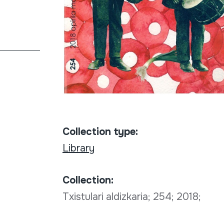
Collection type:
Library
Collection:
Txistulari aldizkaria; 254; 2018;