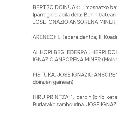
BERTSO DOINUAK: Limosnatxo bat; L
Iparragirre abila dela; Behin batea
JOSE IGNAZIO ANSORENA MINER (
ARENEGI: I. Kadera dantza; II. K
AI, HORI BEGI EDERRA!. HERRI DOI
IGNAZIO ANSORENA MINER (Moldake
FISTUKA. JOSE IGNAZIO ANSORENA 
doinuen gainean);
HIRU PRINTZA: 1. Ibardin (biribilket
Burlatako tambourina. JOSE IGN