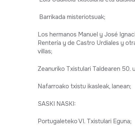
Barrikada misteriotsuak;
Los hermanos Manuel y José Ignacio
Rentería y de Castro Urdiales y otr
villas;
Zeanuriko Txistulari Taldearen 50. 
Nafarroako txistu ikasleak, lanean;
SASKI NASKI:
Portugaleteko VI. Txistulari Eguna;