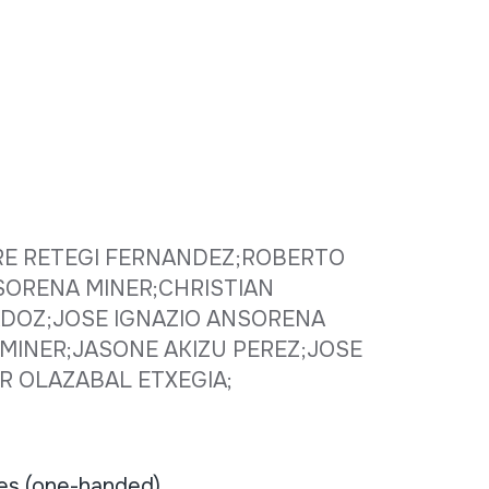
RE RETEGI FERNANDEZ;ROBERTO
SORENA MINER;CHRISTIAN
DOZ;JOSE IGNAZIO ANSORENA
MINER;JASONE AKIZU PEREZ;JOSE
R OLAZABAL ETXEGIA;
tes (one-handed)