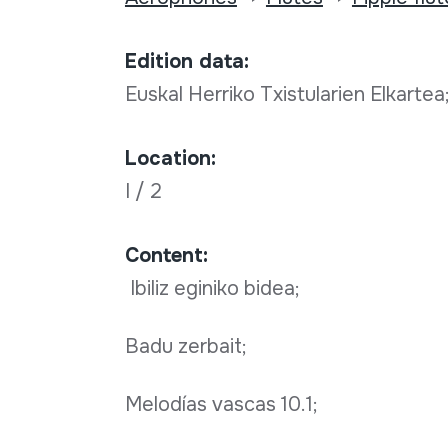
Edition data:
Euskal Herriko Txistularien Elkarte
Location:
I / 2
Content:
Ibiliz eginiko bidea;
Badu zerbait;
Melodías vascas 10.1;