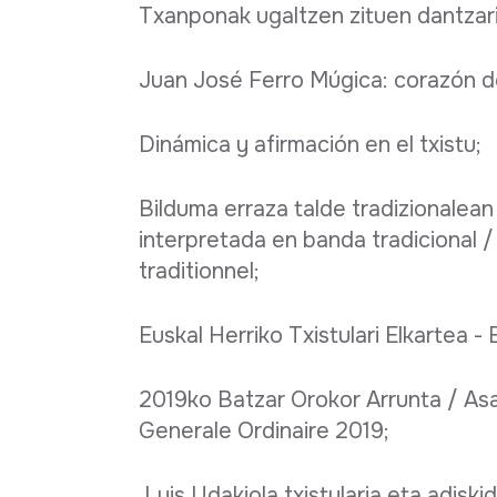
Txanponak ugaltzen zituen dantzari
Juan José Ferro Múgica: corazón de
Dinámica y afirmación en el txistu;
Bilduma erraza talde tradizionalean 
interpretada en banda tradicional /
traditionnel;
Euskal Herriko Txistulari Elkartea
2019ko Batzar Orokor Arrunta / As
Generale Ordinaire 2019;
Luis Udakiola txistularia eta adisk