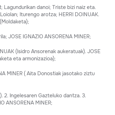
agundurikan danoi; Triste bizi naiz eta.
n Loiolan; Iturengo arotza; HERRI DOINUAK.
Moldaketa);
uadrila; JOSE IGNAZIO ANSORENA MINER;
NUAK (Isidro Ansorenak aukeratuak). JOSE
ta eta armonizazioa);
MINER ( Aita Donostiak jasotako ziztu
a). 2. Ingelesaren Gazteluko dantza. 3.
AZIO ANSORENA MINER;