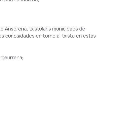
 Ansorena, txistularis municipaes de
as curiosidades en torno al txistu en estas
urteurrena;