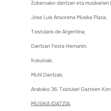
Zuberoako dantzari eta musikarien 
Jose Luis Ansorena Musika Plaza;
Txistularis de Argentina;
Dantzari Festa Hernanin;
Kokuioak;
Mutil Dantzak;
Arabako 36. Txistulari Gazteen Kon
MUSIKA IDATZIA: