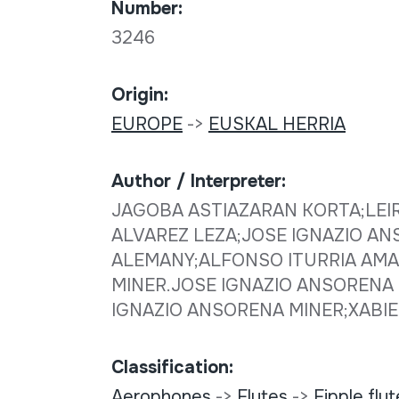
Number:
3246
Origin:
EUROPE
->
EUSKAL HERRIA
Author / Interpreter:
JAGOBA ASTIAZARAN KORTA;LEI
ALVAREZ LEZA;JOSE IGNAZIO AN
ALEMANY;ALFONSO ITURRIA AMA
MINER.JOSE IGNAZIO ANSORENA 
IGNAZIO ANSORENA MINER;XABIE
Classification:
Aerophones
->
Flutes
->
Fipple flu