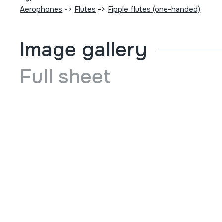
Aerophones
->
Flutes
->
Fipple flutes (one-handed)
Image gallery
Full sheet