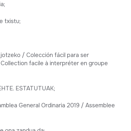
a;
 txistu;
jotzeko / Colección fácil para ser
 Collection facile à interpréter en groupe
 - EHTE. ESTATUTUAK;
amblea General Ordinaria 2019 / Assemblee
ide ona zandua da;