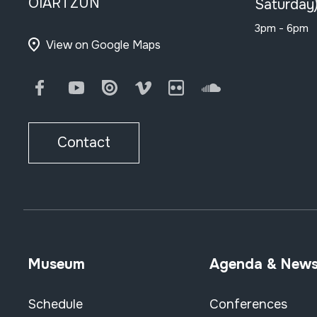
OIARTZUN
Saturday
3pm - 6pm
View on Google Maps
Facebook
Youtube
Issuu
Vimeo
Flickr
SoundCloud
Contact
Museum
Agenda & New
Schedule
Conferences