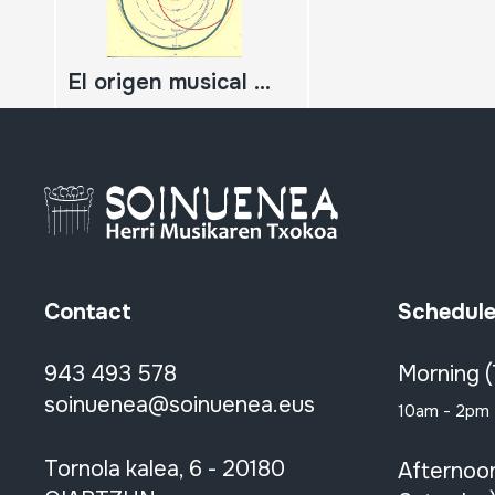
El origen musical de los animales-símbolos en la mitología y la escultura antiguas;
Contact
Schedul
943 493 578
Morning 
soinuenea@soinuenea.eus
10am - 2pm
Tornola kalea, 6 - 20180
Afternoo