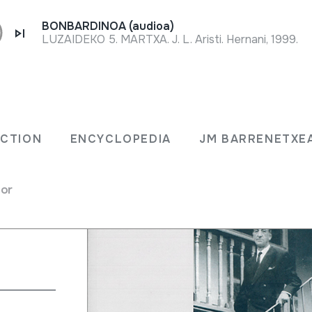
BONBARDINOA (audioa)
LUZAIDEKO 5. MARTXA. J. L. Aristi. Hernani, 1999.
za de
ECTION
ENCYCLOPEDIA
JM BARRENETXE
;
for
Justo