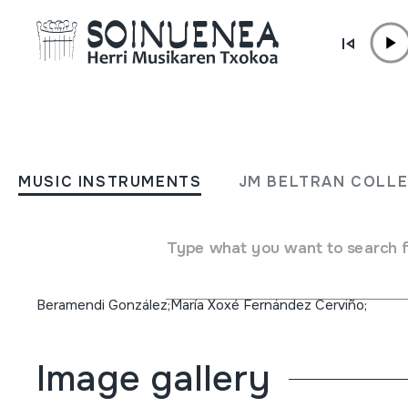
Skip to content
MUSIC INSTRUMENTS
Xocas revisitado. Lembran
MUSIC INSTRUMENTS
JM BELTRAN COLL
Xaquín Lorenzo Fernández
Type what you want to search 
Author
Miguel Angel Santalices Vieira;Román Rodríguez González;
Beramendi González;María Xoxé Fernández Cerviño;
Image gallery