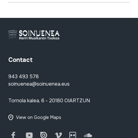
Contact
943 493 578
soinuenea@soinuenea.eus
Tornola kalea, 6 - 20180 OIARTZUN
View on Google Maps
Facebook
Youtube
Issuu
Vimeo
Flickr
SoundCloud