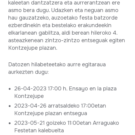
kaleetan dantzatzera eta aurrerantzean ere
asmo bera dugu. Udazken eta neguan asmo
hau gauzatzeko, auzoetako festa batzorde
ezberdinekin eta bestelako erakundeekin
elkarlanean gabiltza, aldi berean hileroko 4.
asteazkenean zintzo-zintzo entseguak egiten
Kontzejupe plazan.
Datozen hilabeteetako aurre egitaraua
aurkezten dugu:
26-04-2023 17:00 h. Ensayo en la plaza
Kontzejupe
2023-04-26 arratsaldeko 17:00etan
Kontzejupe plazan entsegua
2023-05-21 goizeko 11:00etan Arraguako
Festetan kalebuelta