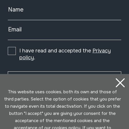
Name
Email
I have read and accepted the
Privacy
policy
.
Subscribe
This website uses cookies, both its own and those of
third parties. Select the option of cookies that you prefer
to navigate even its total deactivation. If you click on the
button "I accept" you are giving your consent for the
acceptance of the mentioned cookies and the
acceptance of our cookies policy. If you want to