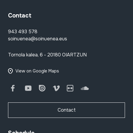
Contact
943 493 578
soinuenea@soinuenea.eus
Tornola kalea, 6 - 20180 OIARTZUN
View on Google Maps
Facebook
Youtube
Issuu
Vimeo
Flickr
SoundCloud
Contact