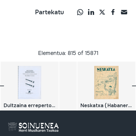
Partekatu
Elementua: 815 of 15871
Dultzaina errepertorioa - Taldean jotzeko oinarrizko doinuak - Bigarren tanda;
Neskatxa ( Habanera vasca);