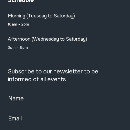
Schedule
Morning (Tuesday to Saturday)
10am - 2pm
Afternoon (Wednesday to Saturday)
3pm - 6pm
Subscribe to our newsletter to be
informed of all events
Name
Email