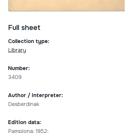
Full sheet
Collection type:
Library
Number:
3409
Author / Interpreter:
Desberdinak
Edition data:
Pamplona; 1952;