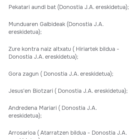
Pekatari aundi bat (Donostia J.A. ereskidetua);
Munduaren Galbideak (Donostia J.A.
ereskidetua);
Zure kontra naiz altxatu ( Hiriartek bildua -
Donostia J.A. ereskidetua);
Gora zagun ( Donostia J.A. ereskidetua);
Jesus'en Biotzari ( Donostia J.A. ereskidetua);
Andredena Mariari ( Donostia J.A.
ereskidetua);
Arrosarioa ( Atarratzen bildua - Donostia J.A.