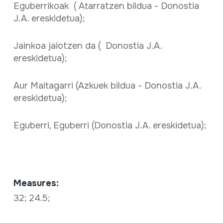
Eguberrikoak ( Atarratzen bildua - Donostia
J.A. ereskidetua);
Jainkoa jaiotzen da ( Donostia J.A.
ereskidetua);
Aur Maitagarri (Azkuek bildua - Donostia J.A.
ereskidetua);
Eguberri, Eguberri (Donostia J.A. ereskidetua);
Measures:
32; 24.5;