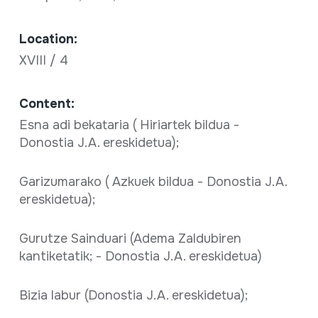
Location:
XVIII / 4
Content:
Esna adi bekataria ( Hiriartek bildua -
Donostia J.A. ereskidetua);
Garizumarako ( Azkuek bildua - Donostia J.A.
ereskidetua);
Gurutze Sainduari (Adema Zaldubiren
kantiketatik; - Donostia J.A. ereskidetua)
Bizia labur (Donostia J.A. ereskidetua);