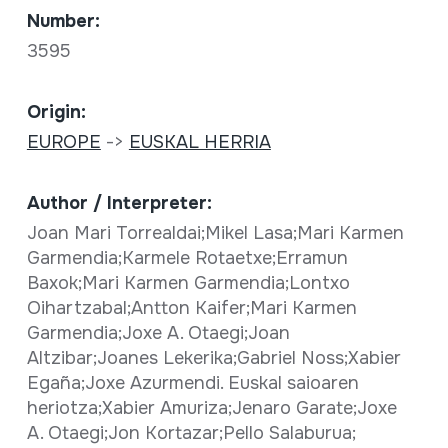
Number:
3595
Origin:
EUROPE
->
EUSKAL HERRIA
Author / Interpreter:
Joan Mari Torrealdai;Mikel Lasa;Mari Karmen
Garmendia;Karmele Rotaetxe;Erramun
Baxok;Mari Karmen Garmendia;Lontxo
Oihartzabal;Antton Kaifer;Mari Karmen
Garmendia;Joxe A. Otaegi;Joan
Altzibar;Joanes Lekerika;Gabriel Noss;Xabier
Egaña;Joxe Azurmendi. Euskal saioaren
heriotza;Xabier Amuriza;Jenaro Garate;Joxe
A. Otaegi;Jon Kortazar;Pello Salaburua;