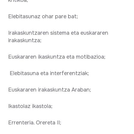
Elebitasunaz ohar pare bat;
Irakaskuntzaren sistema eta euskararen
irakaskuntza;
Euskararen ikaskuntza eta motibazioa;
Elebitasuna eta interferentziak;
Euskararen irakaskuntza Araban;
Ikastolaz ikastola;
Errenteria. Orereta II;