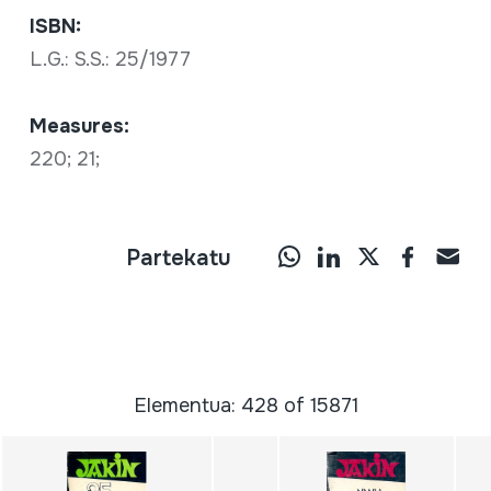
ISBN:
L.G.: S.S.: 25/1977
Measures:
220; 21;
Partekatu
Elementua: 428 of 15871