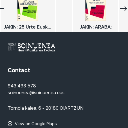
JAKIN; 25 Urte Euskal Kulturan;
JAKIN; ARABA;
Contact
943 493 578
soinuenea@soinuenea.eus
Tornola kalea, 6 - 20180 OIARTZUN
View on Google Maps