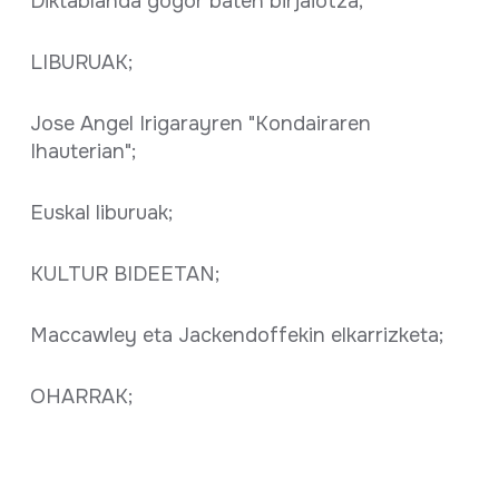
Diktablanda gogor baten birjaiotza;
LIBURUAK;
Jose Angel Irigarayren "Kondairaren
Ihauterian";
Euskal liburuak;
KULTUR BIDEETAN;
Maccawley eta Jackendoffekin elkarrizketa;
OHARRAK;