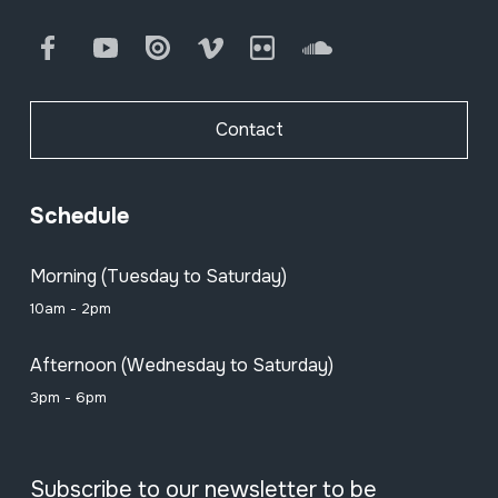
Facebook
Youtube
Issuu
Vimeo
Flickr
SoundCloud
Contact
Schedule
Morning (Tuesday to Saturday)
10am - 2pm
Afternoon (Wednesday to Saturday)
3pm - 6pm
Subscribe to our newsletter to be