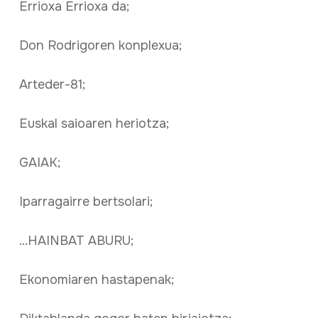
Errioxa Errioxa da;
Don Rodrigoren konplexua;
Arteder-81;
Euskal saioaren heriotza;
GAIAK;
Iparragairre bertsolari;
...HAINBAT ABURU;
Ekonomiaren hastapenak;