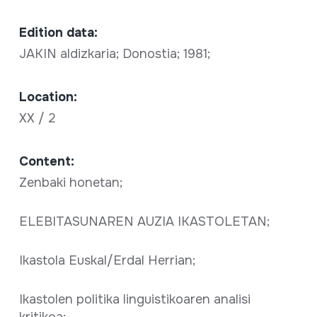
Edition data:
JAKIN aldizkaria; Donostia; 1981;
Location:
XX / 2
Content:
Zenbaki honetan;
ELEBITASUNAREN AUZIA IKASTOLETAN;
Ikastola Euskal/Erdal Herrian;
Ikastolen politika linguistikoaren analisi
kritikoa;