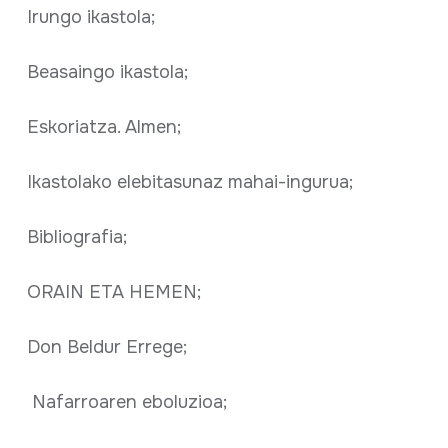
Irungo ikastola;
Beasaingo ikastola;
Eskoriatza. Almen;
Ikastolako elebitasunaz mahai-ingurua;
Bibliografia;
ORAIN ETA HEMEN;
Don Beldur Errege;
Nafarroaren eboluzioa;