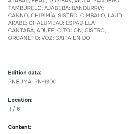
ATABAL; FHAL; TOMBAK; VIOLA; PANDERO;
TAMBURELO; AJABEBA; BANDURRIA;
CANNO; CHIRIMÍA; SISTRO; CÍMBALO; LAUD
ARABE; CHALUMEAU; ESPADILLA:
CANTARA; ADUFE; CITOLON; CISTRO;
ORGANETO; VOZ; GAITA EN DO
Edition data:
PNEUMA; PN-1300
Location:
II / 6
Content: