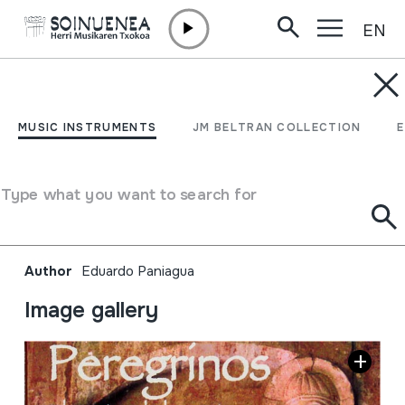
EN
Skip to content
MUSIC INSTRUMENTS
Peregrinos; El camino de
MUSIC INSTRUMENTS
JM BELTRAN COLLECTION
la música; Cantigas de
Santa María de Alfonso X
Type what you want to search for
El Sabio
Author
Eduardo Paniagua
Image gallery