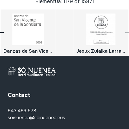
Elementua: 1179 of 15871
Danzas de San Vicente de la Sonsierra; 2003
Jexux Zulaika Larrañaga 'Beote'; Zarautz; 2002-07-06
Contact
943 493 578
soinuenea@soinuenea.eus