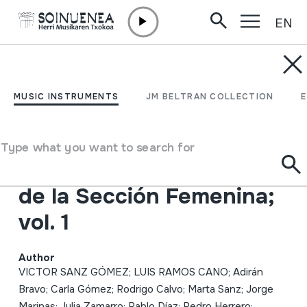
EN
Skip to content
MUSIC INSTRUMENTS
Repertorio musical
MUSIC INSTRUMENTS
JM BELTRAN COLLECTION
segoviano; en los fondos
del "Archivo de
Type what you want to search for
investigación folklórica"
de la Sección Femenina;
vol. 1
Author
VICTOR SANZ GÓMEZ; LUIS RAMOS CANO; Adirán
Bravo; Carla Gómez; Rodrigo Calvo; Marta Sanz; Jorge
Marinas; Julia Zamarro; Pablo Díaz; Pedro Herrero;