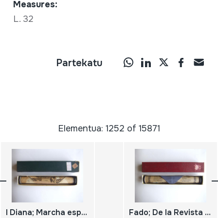
Measures:
L. 32
Partekatu
Elementua: 1252 of 15871
I Diana; Marcha española; Pacheco
Fado; De la Revista 31; Coelho, Alves