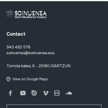
Contact
943 493 578
soinuenea@soinuenea.eus
Tornola kalea, 6 - 20180 OIARTZUN
View on Google Maps
Facebook
Youtube
Issuu
Vimeo
Flickr
SoundCloud