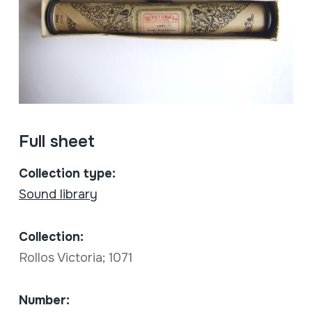
Full sheet
Collection type:
Sound library
Collection:
Rollos Victoria; 1071
Number: