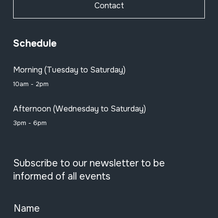
Contact
Schedule
Morning (Tuesday to Saturday)
10am - 2pm
Afternoon (Wednesday to Saturday)
3pm - 6pm
Subscribe to our newsletter to be
informed of all events
Name