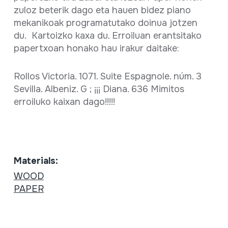
zuloz beterik dago eta hauen bidez piano
mekanikoak programatutako doinua jotzen
du. Kartoizko kaxa du. Erroiluan erantsitako
papertxoan honako hau irakur daitake:
Rollos Victoria. 1071. Suite Espagnole. núm. 3
Sevilla. Albeniz. G ; ¡¡¡ Diana. 636 Mimitos
erroiluko kaixan dago!!!!!
Materials:
WOOD
PAPER