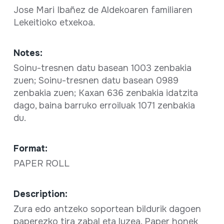
Jose Mari Ibañez de Aldekoaren familiaren
Lekeitioko etxekoa.
Notes:
Soinu-tresnen datu basean 1003 zenbakia
zuen; Soinu-tresnen datu basean 0989
zenbakia zuen; Kaxan 636 zenbakia idatzita
dago, baina barruko erroiluak 1071 zenbakia
du.
Format:
PAPER ROLL
Description:
Zura edo antzeko soportean bildurik dagoen
paperezko tira zabal eta luzea. Paper honek