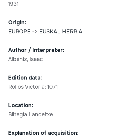
1931
Origin:
EUROPE
->
EUSKAL HERRIA
Author / Interpreter:
Albéniz, Isaac
Edition data:
Rollos Victoria; 1071
Location:
Biltegia Landetxe
Explanation of acquisition: