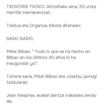
TXOKORIK TXOKO: Aintxiñako ama, 50 urtez
Herritik Herriarentzat;
Txistua eta Organoa, bikote direnean;
SASKI NASKI;
Mikel Bilbao: " Todo lo que se ha hecho en
Bilbao en los últimos 40 años lo he
inaugurado yo";
Txirene saria, Mikel Bilbao eta Josetxu jauregi
txistulariei;
Jean Nesprias, euskal dantza irakaslea zendu
da;