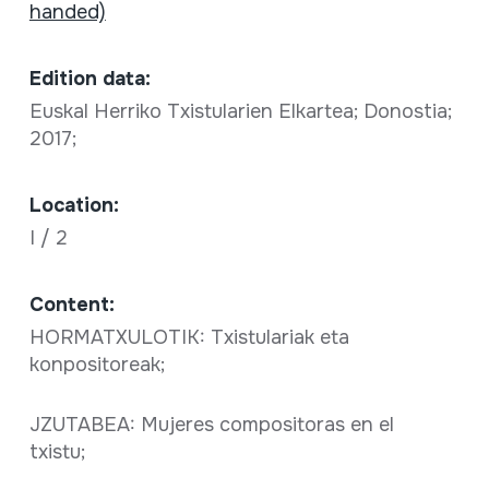
handed)
Edition data:
Euskal Herriko Txistularien Elkartea; Donostia;
2017;
Location:
I / 2
Content:
HORMATXULOTIK: Txistulariak eta
konpositoreak;
JZUTABEA: Mujeres compositoras en el
txistu;