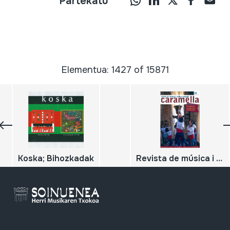
Partekatu
Elementua: 1427 of 15871
Koska; Bihozkadak
Revista de música i cultura popular juliol-desembre 2018; Caramella; PARLEM DE... Campanes, campaners i campanars;