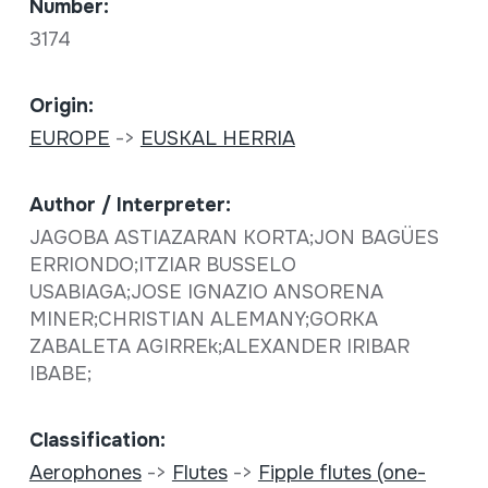
Number:
3174
Origin:
EUROPE
->
EUSKAL HERRIA
Author / Interpreter:
JAGOBA ASTIAZARAN KORTA;JON BAGÜES
ERRIONDO;ITZIAR BUSSELO
USABIAGA;JOSE IGNAZIO ANSORENA
MINER;CHRISTIAN ALEMANY;GORKA
ZABALETA AGIRREk;ALEXANDER IRIBAR
IBABE;
Classification:
Aerophones
->
Flutes
->
Fipple flutes (one-