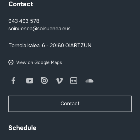
Contact
943 493 578
soinuenea@soinuenea.eus
Tornola kalea, 6 - 20180 OIARTZUN
View on Google Maps
Facebook
Youtube
Issuu
Vimeo
Flickr
SoundCloud
Contact
Schedule