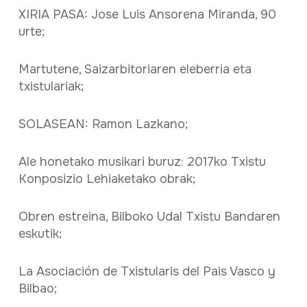
XIRIA PASA: Jose Luis Ansorena Miranda, 90
urte;
Martutene, Saizarbitoriaren eleberria eta
txistulariak;
SOLASEAN: Ramon Lazkano;
Ale honetako musikari buruz: 2017ko Txistu
Konposizio Lehiaketako obrak;
Obren estreina, Bilboko Udal Txistu Bandaren
eskutik;
La Asociación de Txistularis del Pais Vasco y
Bilbao;