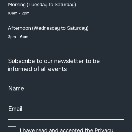
Morning (Tuesday to Saturday)
10am - 2pm
Afternoon (Wednesday to Saturday)
3pm - 6pm
Subscribe to our newsletter to be
informed of all events
Name
Email
I have read and accepted the
Privacy