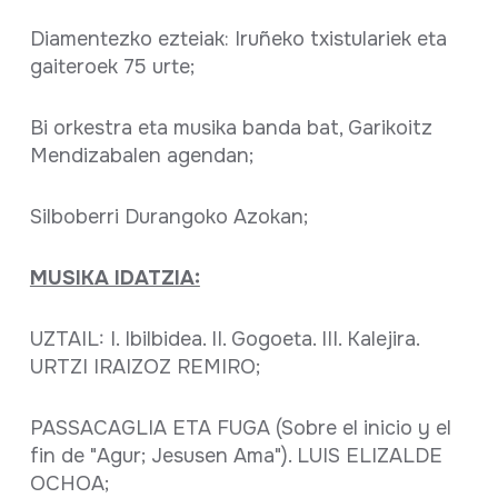
Diamentezko ezteiak: Iruñeko txistulariek eta
gaiteroek 75 urte;
Bi orkestra eta musika banda bat, Garikoitz
Mendizabalen agendan;
Silboberri Durangoko Azokan;
MUSIKA IDATZIA:
UZTAIL: I. Ibilbidea. II. Gogoeta. III. Kalejira.
URTZI IRAIZOZ REMIRO;
PASSACAGLIA ETA FUGA (Sobre el inicio y el
fin de "Agur; Jesusen Ama"). LUIS ELIZALDE
OCHOA;