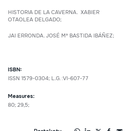
HISTORIA DE LA CAVERNA. XABIER
OTAOLEA DELGADO;
JAI ERRONDA. JOSÉ Mª BASTIDA IBÁÑEZ;
ISBN:
ISSN 1579-0304; L.G. :VI-607-77
Measures:
80; 29,5;