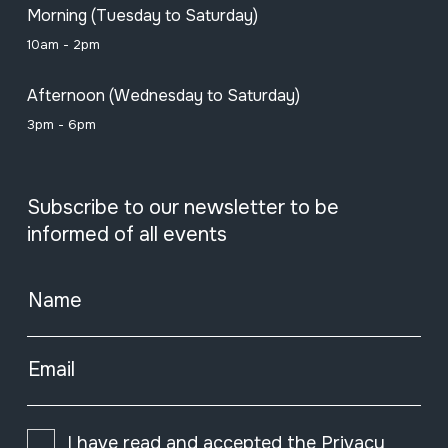
Morning (Tuesday to Saturday)
10am - 2pm
Afternoon (Wednesday to Saturday)
3pm - 6pm
Subscribe to our newsletter to be
informed of all events
Name
Email
I have read and accepted the
Privacy