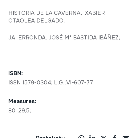
HISTORIA DE LA CAVERNA. XABIER
OTAOLEA DELGADO;
JAI ERRONDA. JOSÉ Mª BASTIDA IBÁÑEZ;
ISBN:
ISSN 1579-0304; L.G. :VI-607-77
Measures:
80; 29,5;