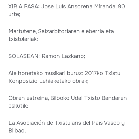
XIRIA PASA: Jose Luis Ansorena Miranda, 90
urte;
Martutene, Saizarbitoriaren eleberria eta
txistulariak;
SOLASEAN: Ramon Lazkano;
Ale honetako musikari buruz: 2017ko Txistu
Konposizio Lehiaketako obrak;
Obren estreina, Bilboko Udal Txistu Bandaren
eskutik;
La Asociación de Txistularis del Pais Vasco y
Bilbao;