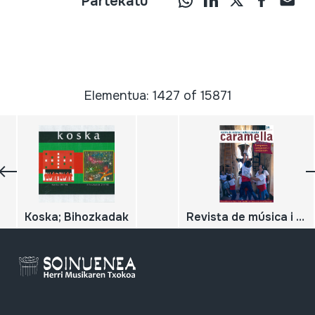
Partekatu
Elementua: 1427 of 15871
Koska; Bihozkadak
Revista de música i cultura popular juliol-desembre 2018; Caramella; PARLEM DE... Campanes, campaners i campanars;