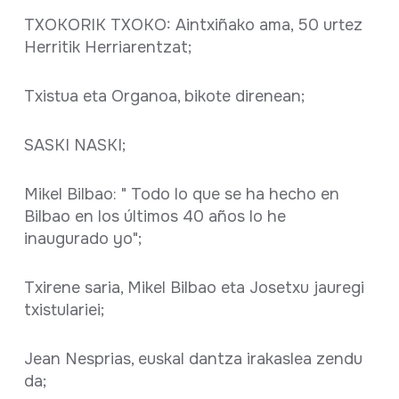
TXOKORIK TXOKO: Aintxiñako ama, 50 urtez
Herritik Herriarentzat;
Txistua eta Organoa, bikote direnean;
SASKI NASKI;
Mikel Bilbao: " Todo lo que se ha hecho en
Bilbao en los últimos 40 años lo he
inaugurado yo";
Txirene saria, Mikel Bilbao eta Josetxu jauregi
txistulariei;
Jean Nesprias, euskal dantza irakaslea zendu
da;