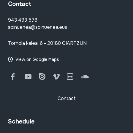
Contact
943 493 578
soinuenea@soinuenea.eus
Tornola kalea, 6 - 20180 OIARTZUN
View on Google Maps
Facebook
Youtube
Issuu
Vimeo
Flickr
SoundCloud
Contact
Schedule