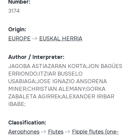
Number:
3174
Origin:
EUROPE
->
EUSKAL HERRIA
Author / Interpreter:
JAGOBA ASTIAZARAN KORTA;JON BAGÜES
ERRIONDO;ITZIAR BUSSELO
USABIAGA;JOSE IGNAZIO ANSORENA
MINER;CHRISTIAN ALEMANY;GORKA
ZABALETA AGIRREk;ALEXANDER IRIBAR
IBABE;
Classification:
Aerophones
->
Flutes
->
Fipple flutes (one-