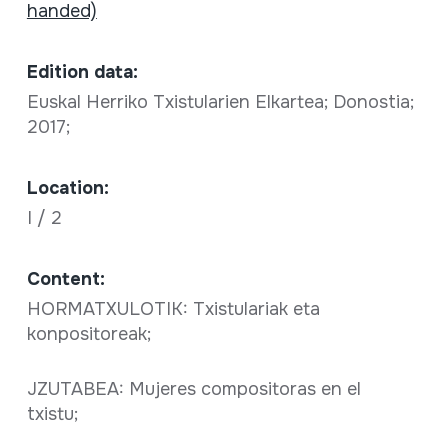
handed)
Edition data:
Euskal Herriko Txistularien Elkartea; Donostia;
2017;
Location:
I / 2
Content:
HORMATXULOTIK: Txistulariak eta
konpositoreak;
JZUTABEA: Mujeres compositoras en el
txistu;