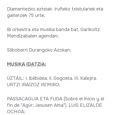
Diamentezko ezteiak: Iruñeko txistulariek eta
gaiteroek 75 urte;
Bi orkestra eta musika banda bat, Garikoitz
Mendizabalen agendan;
Silboberri Durangoko Azokan;
MUSIKA IDATZIA:
UZTAIL: I. Ibilbidea. II. Gogoeta. III. Kalejira.
URTZI IRAIZOZ REMIRO;
PASSACAGLIA ETA FUGA (Sobre el inicio y el
fin de "Agur; Jesusen Ama"). LUIS ELIZALDE
OCHOA;