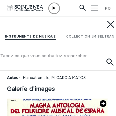
FR
Aller directement au contenu
INSTRUMENTS DE MUSIQUE
MAGNA ANTOLOGÍA DEL
INSTRUMENTS DE MUSIQUE
COLLECTION JM BELTRAN
FOLKLORE MUSICAL DE
ESPAÑA; Interpretada
Tapez ce que vous souhaitez rechercher
por el pueblo español
Auteur
Hainbat emaile; M. GARCIA MATOS
Galerie d'images