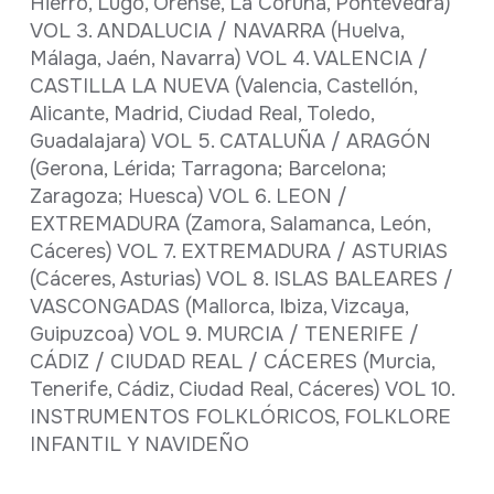
Hierro, Lugo, Orense, La Coruña, Pontevedra)
VOL 3. ANDALUCIA / NAVARRA (Huelva,
Málaga, Jaén, Navarra) VOL 4. VALENCIA /
CASTILLA LA NUEVA (Valencia, Castellón,
Alicante, Madrid, Ciudad Real, Toledo,
Guadalajara) VOL 5. CATALUÑA / ARAGÓN
(Gerona, Lérida; Tarragona; Barcelona;
Zaragoza; Huesca) VOL 6. LEON /
EXTREMADURA (Zamora, Salamanca, León,
Cáceres) VOL 7. EXTREMADURA / ASTURIAS
(Cáceres, Asturias) VOL 8. ISLAS BALEARES /
VASCONGADAS (Mallorca, Ibiza, Vizcaya,
Guipuzcoa) VOL 9. MURCIA / TENERIFE /
CÁDIZ / CIUDAD REAL / CÁCERES (Murcia,
Tenerife, Cádiz, Ciudad Real, Cáceres) VOL 10.
INSTRUMENTOS FOLKLÓRICOS, FOLKLORE
INFANTIL Y NAVIDEÑO