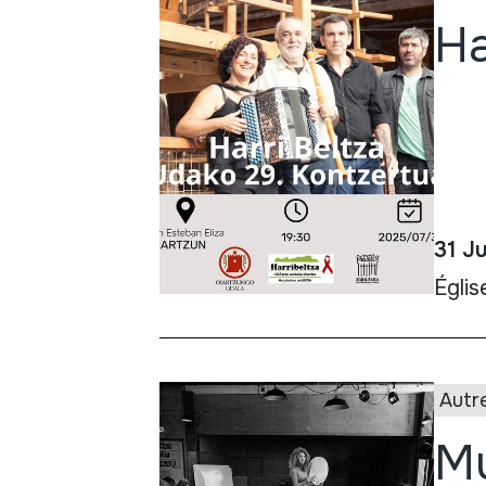
Ha
31 Ju
Églis
Autr
Mu