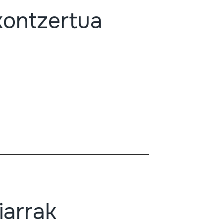
 kontzertua
iarrak