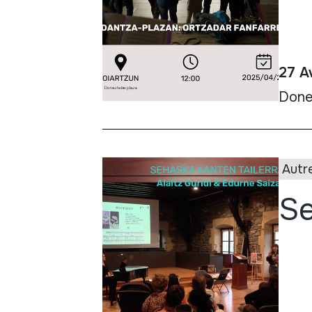
27 Av
Done
Autr
Se