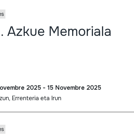
es
I. Azkue Memoriala
ovembre 2025 - 15 Novembre 2025
zun, Errenteria eta Irun
es