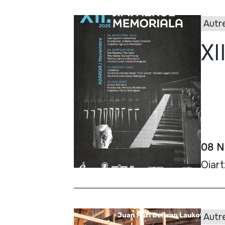
Autr
XI
08 N
Oiart
Autr