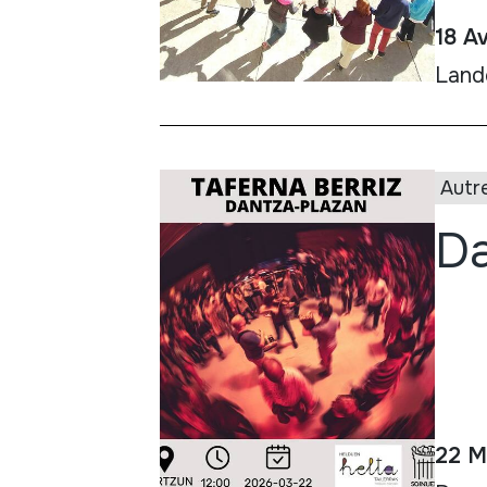
18 Av
Lande
Autr
Da
22 M