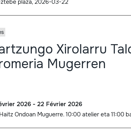
ztebe plaza, 2026-03-22
es
artzungo Xirolarru Ta
romeria Mugerren
évrier 2026 - 22 Février 2026
Haitz Ondoan Muguerre. 10:00 atelier eta 11:00 ba