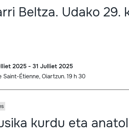
rri Beltza. Udako 29.
lliet 2025 - 31 Julliet 2025
e Saint-Étienne, Oiartzun. 19 h 30
es
sika kurdu eta anatol