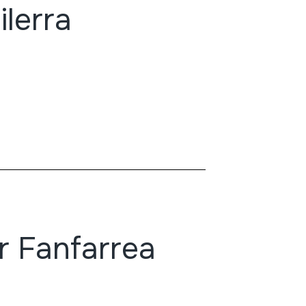
lerra
r Fanfarrea