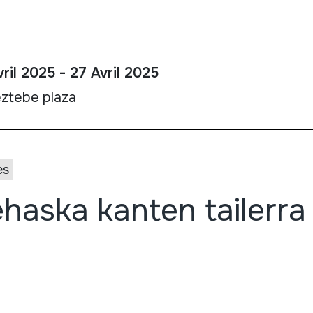
ril 2025 - 27 Avril 2025
ztebe plaza
es
haska kanten tailerra