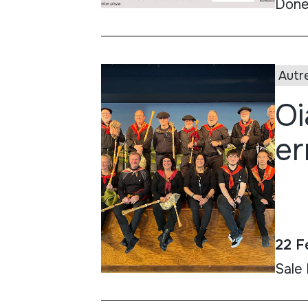
Done
Autr
Oi
er
22 F
Sale 