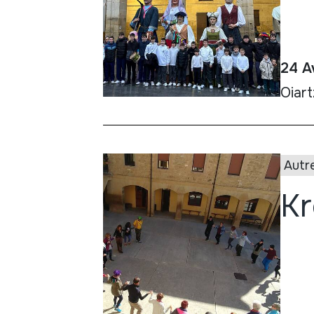
24 Av
Oiar
Autr
Kr