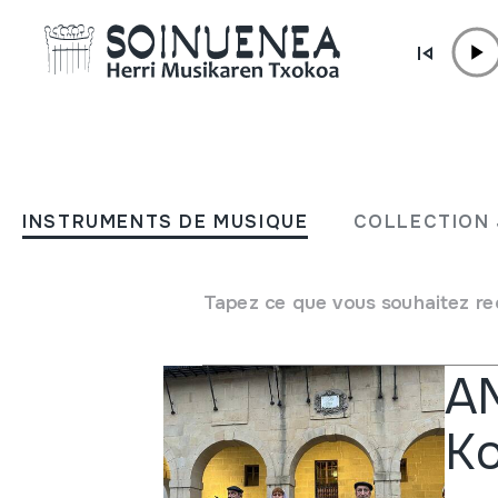
Aller directement au contenu
ACTUALITÉ
Autres
INSTRUMENTS DE MUSIQUE
COLLECTION 
Tapez ce que vous souhaitez re
Autr
AM
Ko