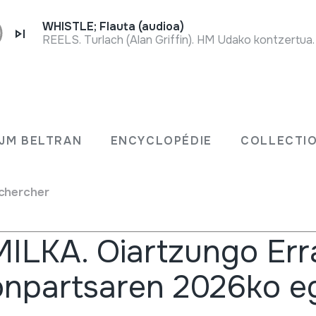
WHISTLE; Flauta (audioa)
REELS. Turlach (Alan Griffin). HM Udako kontzertua
Reche
Autre
JM BELTRAN
ENCYCLOPÉDIE
COLLECTIO
chercher
es
ILKA. Oiartzungo Err
npartsaren 2026ko eg