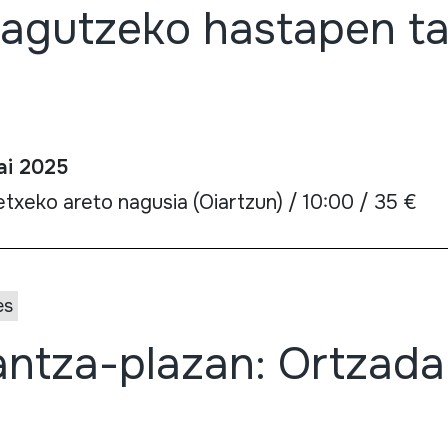
agutzeko hastapen tai
ai 2025
txeko areto nagusia (Oiartzun) / 10:00 / 35 €
es
ntza-plazan: Ortzada