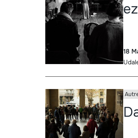
ez
18 M
Udale
Autr
Da