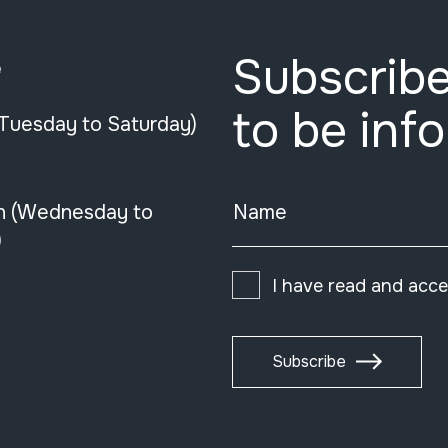
Subscribe
e
to be inf
(Tuesday to Saturday)
n (Wednesday to
Name
)
I have read and acc
Subscribe