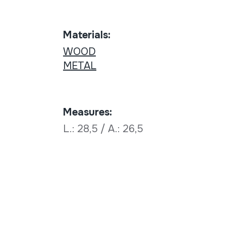
Materials:
WOOD
METAL
Measures:
L.: 28,5 / A.: 26,5