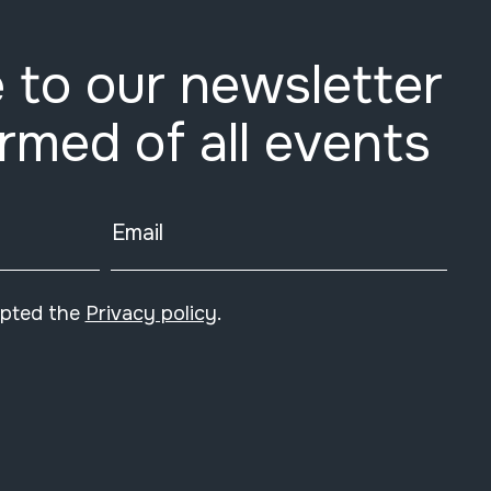
 to our newsletter
ormed of all events
Email
epted the
Privacy policy
.