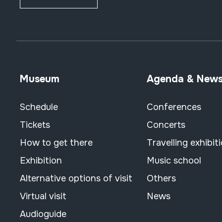
Museum
Agenda & New
Schedule
Conferences
Tickets
Concerts
How to get there
Travelling exhibit
Exhibition
Music school
Alternative options of visit
Others
Virtual visit
News
Audioguide