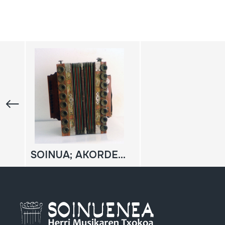
SOINUA; AKORDEOI DIATONIKOA