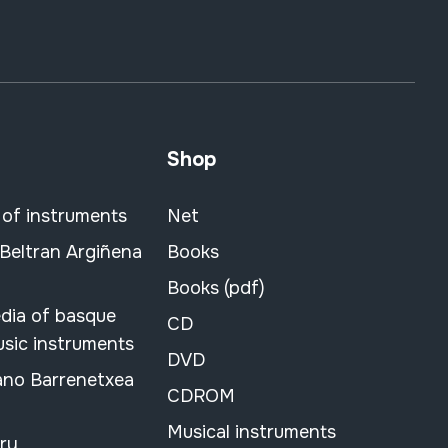
Shop
 of instruments
Net
 Beltran Argiñena
Books
Books (pdf)
dia of basque
CD
usic instruments
DVD
ano Barrenetxea
CDROM
Musical instruments
ary