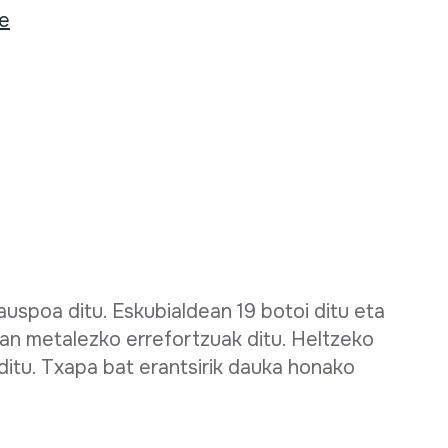
ee
uspoa ditu. Eskubialdean 19 botoi ditu eta
an metalezko errefortzuak ditu. Heltzeko
ditu. Txapa bat erantsirik dauka honako