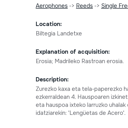
Aerophones
->
Reeds
->
Single Fr
Location:
Biltegia Landetxe
Explanation of acquisition:
Erosia; Madrileko Rastroan erosia.
Description:
Zurezko kaxa eta tela-paperezko ha
ezkerraldean 4. Hauspoaren izkinet
eta hauspoa ixteko larruzko uhalak 
idatziarekin: 'Lengüetas de Acero'.