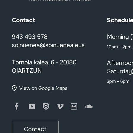
Contact
Schedul
943 493 578
Morning 
soinuenea@soinuenea.eus
10am - 2pm
Tornola kalea, 6 - 20180
Afternoo
OIARTZUN
Saturday
3pm - 6pm
View on Google Maps
Facebook
Youtube
Issuu
Vimeo
Flickr
SoundCloud
Contact