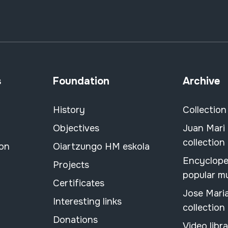
s
Foundation
Archive
History
Collection
Objectives
Juan Mari
collection
ion
Oiartzungo HM eskola
Encyclope
Projects
popular m
Certificates
Jose Mari
Interesting links
collection
Donations
Video libr