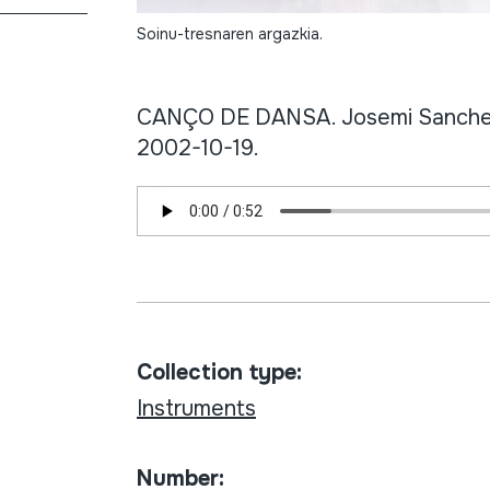
Soinu-tresnaren argazkia.
CANÇO DE DANSA. Josemi Sanchez.
2002-10-19.
Collection type:
Instruments
Number: