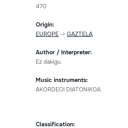
470
Origin:
EUROPE
->
GAZTELA
Author / Interpreter:
Ez dakigu.
Music instruments:
AKORDEOI DIATONIKOA
Classification: