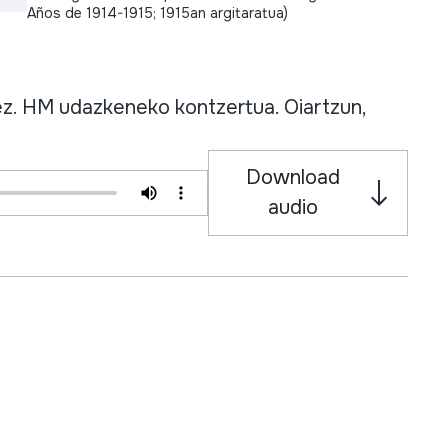
Años de 1914-1915; 1915an argitaratua)
 HM udazkeneko kontzertua. Oiartzun,
Download
audio