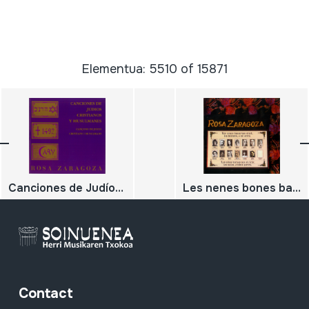
Elementua: 5510 of 15871
Canciones de Judíos Cristianos y musulmanes; Cançons de jueus, cristians i musulmans
Les nenes bones ban al cel; les dolentes, a tot arreu; Las niñas buenas van al cielo; las malas, a todas partes
Contact