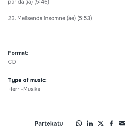
parida (ía) (5:46)
23. Melisenda insomne (áe) (5:53)
Format:
CD
Type of music:
Herri-Musika
Partekatu