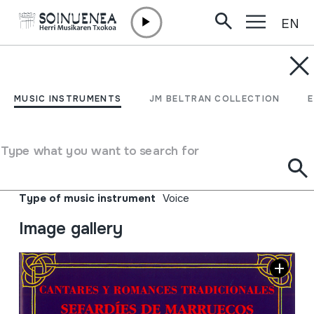
EN
Skip to content
MUSIC INSTRUMENTS
Cantares y Romances
MUSIC INSTRUMENTS
JM BELTRAN COLLECTION
Tradicionales Sefardíes
de Marruecos
Type what you want to search for
Author
Susana Weich-Shahak; Emaile ezberdinak
Type of music instrument
Voice
Image gallery