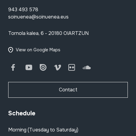
943 493 578
soinuenea@soinuenea.eus
Tornola kalea, 6 - 20180 OIARTZUN
View on Google Maps
Facebook
Youtube
Issuu
Vimeo
Flickr
SoundCloud
Contact
Schedule
Morning (Tuesday to Saturday)