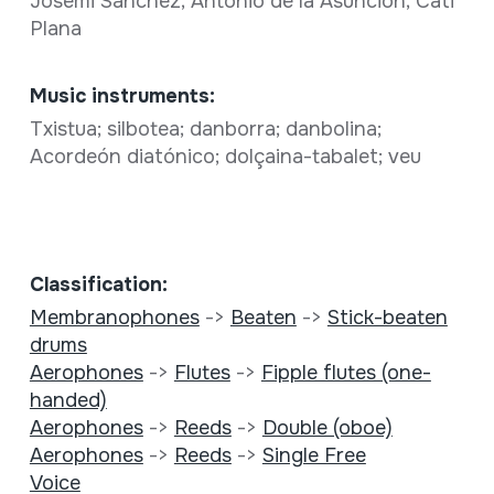
Josemi Sánchez; Antonio de la Asunción; Cati
Plana
Music instruments:
Txistua; silbotea; danborra; danbolina;
Acordeón diatónico; dolçaina-tabalet; veu
Classification:
Membranophones
->
Beaten
->
Stick-beaten
drums
Aerophones
->
Flutes
->
Fipple flutes (one-
handed)
Aerophones
->
Reeds
->
Double (oboe)
Aerophones
->
Reeds
->
Single Free
Voice