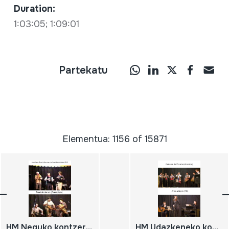
Duration:
1:03:05; 1:09:01
Partekatu
Elementua: 1156 of 15871
HM Neguko kontzertua; 2002-12-28; Oiartzun; Joxe Lasa; Joxe Lekuona; Oiartzun; Jean Baudoin; Romain Baudoin; Mathieu Baudoin; Gaskoinia; DIGITALA
HM Udazkeneko kontzertua; 2005-10-22; Oiartzun; Herri Musikaren Txokoa; Ansa Ahizpak; Gaiteros de Morella; DIGITALA