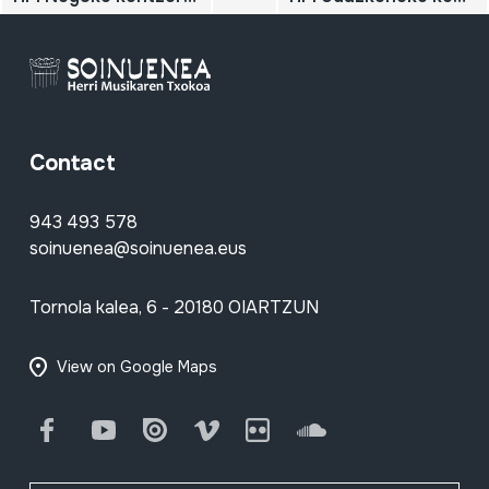
Contact
943 493 578
soinuenea@soinuenea.eus
Tornola kalea, 6 - 20180 OIARTZUN
View on Google Maps
Facebook
Youtube
Issuu
Vimeo
Flickr
SoundCloud