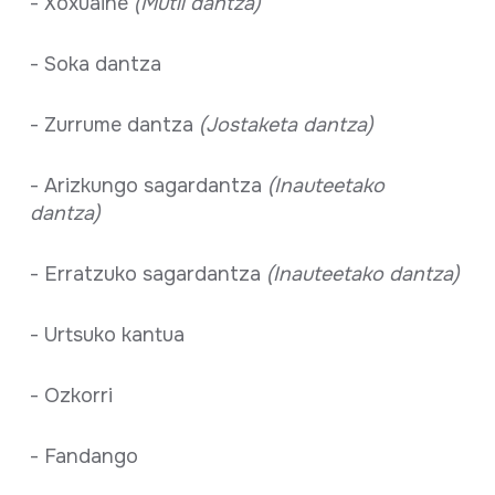
- Xoxuaine
(Mutil dantza)
- Soka dantza
- Zurrume dantza
(Jostaketa dantza)
- Arizkungo sagardantza
(Inauteetako
dantza)
- Erratzuko sagardantza
(Inauteetako dantza)
- Urtsuko kantua
- Ozkorri
- Fandango