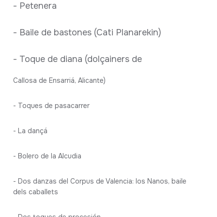
- Petenera
- Baile de bastones (Cati Planarekin)
- Toque de diana (dolçainers de
Callosa de Ensarriá, Alicante)
- Toques de pasacarrer
- La dançá
- Bolero de la Alcudia
- Dos danzas del Corpus de Valencia: los Nanos, baile
dels caballets