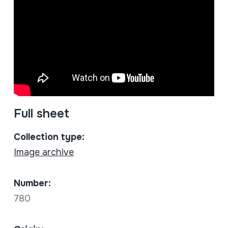
Full sheet
Collection type:
Image archive
Number:
780