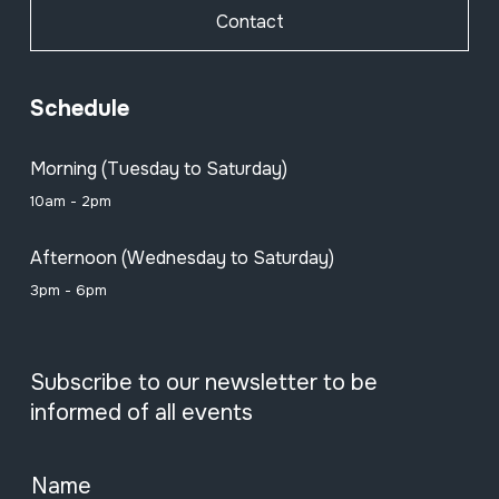
Contact
Schedule
Morning (Tuesday to Saturday)
10am - 2pm
Afternoon (Wednesday to Saturday)
3pm - 6pm
Subscribe to our newsletter to be
informed of all events
Name