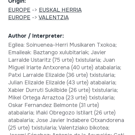
Origin:
EUROPE
->
EUSKAL HERRIA
EUROPE
->
VALENTZIA
Author / Interpreter:
Egilea: Soinuenea-Herri Musikaren Txokoa;
Emaileak: Baztango xulubitariak; Javier
Larralde Ustaritz (75 urte) txistularia; Juan
Miguel Iriarte Antxorena (40 urte) atabalaria;
Patxi Larralde Elizalde (36 urte) txistularia;
Julian Elizalde Elizalde (43 urte) atabalaria;
Xabier Durruti Sukilbide (26 urte) txistularia;
Mikel Ortega Arraztoa (23 urte) txistularia;
Oskar Fernandez Belmonte (31 urte)
atabalaria; Iñaki Obregozo Istilart (26 urte)
atabalaria; Jose Javier Indabere Otxandorena
(25 urte) txistularia; Valentziako bikotea;