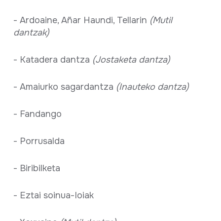
- Ardoaine, Añar Haundi, Tellarin
(Mutil
dantzak)
- Katadera dantza
(Jostaketa dantza)
- Amaiurko sagardantza
(Inauteko dantza)
- Fandango
- Porrusalda
- Biribilketa
- Eztai soinua-Ioiak