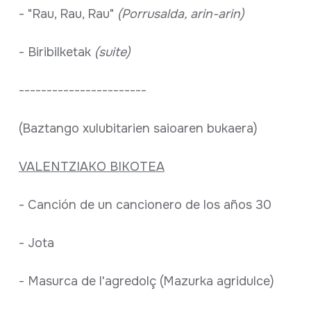
- "Rau, Rau, Rau"
(Porrusalda, arin-arin)
- Biribilketak
(suite)
-----------------------
(Baztango xulubitarien saioaren bukaera)
VALENTZIAKO BIKOTEA
- Canción de un cancionero de los años 30
- Jota
- Masurca de l'agredolç (Mazurka agridulce)