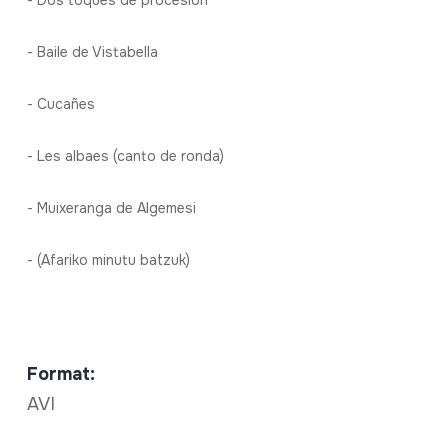
- Dos toques de procesión
- Baile de Vistabella
- Cucañes
- Les albaes (canto de ronda)
- Muixeranga de Algemesi
- (Afariko minutu batzuk)
Format:
AVI