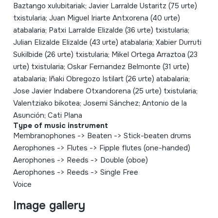
Baztango xulubitariak; Javier Larralde Ustaritz (75 urte)
txistularia; Juan Miguel Iriarte Antxorena (40 urte)
atabalaria; Patxi Larralde Elizalde (36 urte) txistularia;
Julian Elizalde Elizalde (43 urte) atabalaria; Xabier Durruti
Sukilbide (26 urte) txistularia; Mikel Ortega Arraztoa (23
urte) txistularia; Oskar Fernandez Belmonte (31 urte)
atabalaria; Iñaki Obregozo Istilart (26 urte) atabalaria;
Jose Javier Indabere Otxandorena (25 urte) txistularia;
Valentziako bikotea; Josemi Sánchez; Antonio de la
Asunción; Cati Plana
Type of music instrument
Membranophones
->
Beaten
->
Stick-beaten drums
Aerophones
->
Flutes
->
Fipple flutes (one-handed)
Aerophones
->
Reeds
->
Double (oboe)
Aerophones
->
Reeds
->
Single Free
Voice
Image gallery