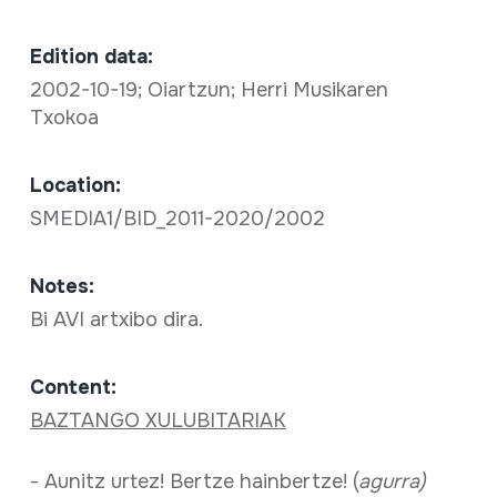
Edition data:
2002-10-19; Oiartzun; Herri Musikaren
Txokoa
Location:
SMEDIA1/BID_2011-2020/2002
Notes:
Bi AVI artxibo dira.
Content:
BAZTANGO XULUBITARIAK
- Aunitz urtez! Bertze hainbertze! (
agurra)