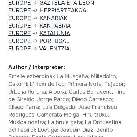
EUROPE
->
GAZTELA ETA LEON
EUROPE
->
HERRIARTEAKOA
EUROPE
->
KANARIAK
EUROPE
->
KANTABRIA
EUROPE
->
KATALUNIA
EUROPE
->
PORTUGAL
EUROPE
->
VALENTZIA
Author / Interpreter:
Emaile ezberdinak La Musgaña; Milladoiro;
Oskorri; L'Ham de foc; Primera Nota; Tejedor;
Urbalia Rurana; Alboka; Carles Benavent, Tino
de Giraldo, Jorge Pardo; Diego Carrasco;
Eliseo Parra; Luis Delgado; José Francisco
Rodrigues; Camerata Meiga; Hiru truku;
Música nostra; La bruja gata; La Orquestina
del Fabirol; Luétiga; Joaquín Díaz; Benito