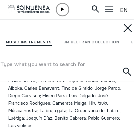
EN
Skip to content
MUSIC INSTRUMENTS
La diversidad musical de
MUSIC INSTRUMENTS
JM BELTRAN COLLECTION
la Península Ibérica
Type what you want to search for
Author
Emaile ezberdinak La Musgaña; Milladoiro; Oskorri;
L'Ham de foc; Primera Nota; Tejedor; Urbalia Rurana;
Alboka; Carles Benavent, Tino de Giraldo, Jorge Pardo;
Diego Carrasco; Eliseo Parra; Luis Delgado; José
Francisco Rodrigues; Camerata Meiga; Hiru truku;
Música nostra; La bruja gata; La Orquestina del Fabirol;
Luétiga; Joaquín Díaz; Benito Cabrera; Pablo Guerrero;
Les violines