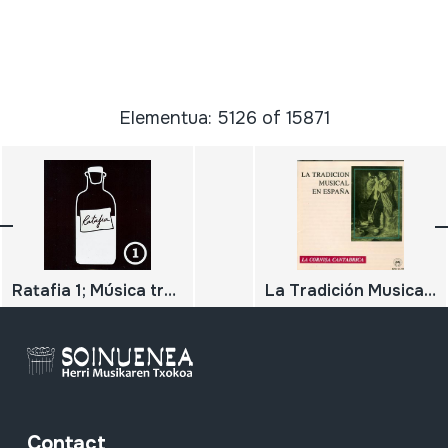
Elementua: 5126 of 15871
Ratafia 1; Música tradicional basca i catalana per cercavilla, ball o concert.
La Tradición Musical en España; La cornisa cantábrica
Contact