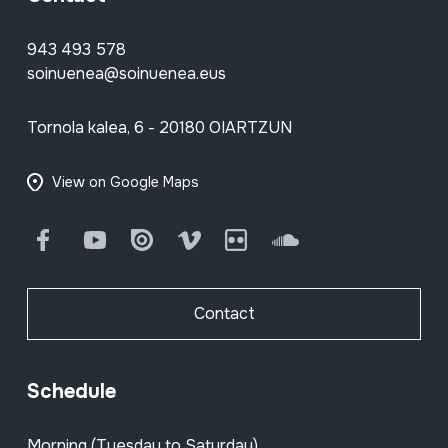
943 493 578
soinuenea@soinuenea.eus
Tornola kalea, 6 - 20180 OIARTZUN
View on Google Maps
Facebook
Youtube
Issuu
Vimeo
Flickr
SoundCloud
Contact
Schedule
Morning (Tuesday to Saturday)