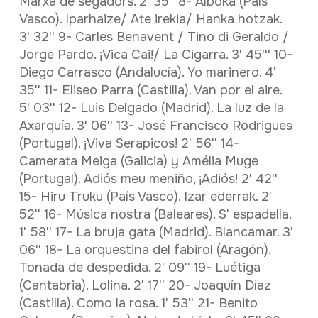
Marxa de segadors. 2' 35'' 8- Alboka (País
Vasco). Iparhaize/ Ate irekia/ Hanka hotzak.
3' 32'' 9- Carles Benavent / Tino di Geraldo /
Jorge Pardo. ¡Vica Cai!/ La Cigarra. 3' 45''' 10-
Diego Carrasco (Andalucía). Yo marinero. 4'
35'' 11- Eliseo Parra (Castilla). Van por el aire.
5' 03'' 12- Luis Delgado (Madrid). La luz de la
Axarquía. 3' 06'' 13- José Francisco Rodrigues
(Portugal). ¡Viva Serapicos! 2' 56'' 14-
Camerata Meiga (Galicia) y Amélia Muge
(Portugal). Adiós meu meniño, ¡Adiós! 2' 42''
15- Hiru Truku (País Vasco). Izar ederrak. 2'
52'' 16- Música nostra (Baleares). S' espadella.
1' 58'' 17- La bruja gata (Madrid). Blancamar. 3'
06'' 18- La orquestina del fabirol (Aragón).
Tonada de despedida. 2' 09'' 19- Luétiga
(Cantabria). Lolina. 2' 17'' 20- Joaquín Díaz
(Castilla). Como la rosa. 1' 53'' 21- Benito