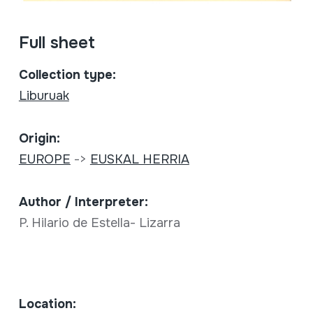
Full sheet
Collection type:
Liburuak
Origin:
EUROPE
->
EUSKAL HERRIA
Author / Interpreter:
P. Hilario de Estella- Lizarra
Location: