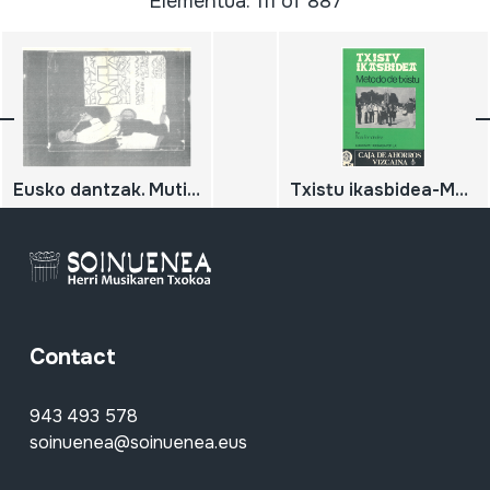
Elementua: 111 of 887
Eusko dantzak. Mutil Dantza Baztan. Danzas vascas.
Txistu ikasbidea-Metodo de txistu
Contact
943 493 578
soinuenea@soinuenea.eus