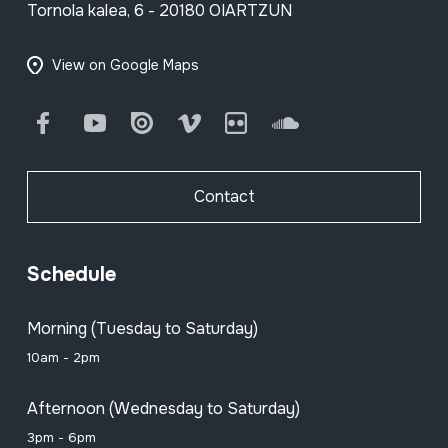
Tornola kalea, 6 - 20180 OIARTZUN
View on Google Maps
Facebook
Youtube
Issuu
Vimeo
Flickr
SoundCloud
Contact
Schedule
Morning (Tuesday to Saturday)
10am - 2pm
Afternoon (Wednesday to Saturday)
3pm - 6pm