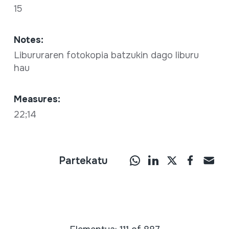
15
Notes:
Libururaren fotokopia batzukin dago liburu
hau
Measures:
22;14
Partekatu