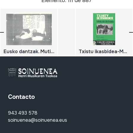
Elemento: 111 de 887
Eusko dantzak. Mutil Dantza Baztan. Danzas vascas.
Txistu ikasbidea-Metodo de txistu
Contacto
943 493 578
soinuenea@soinuenea.eus