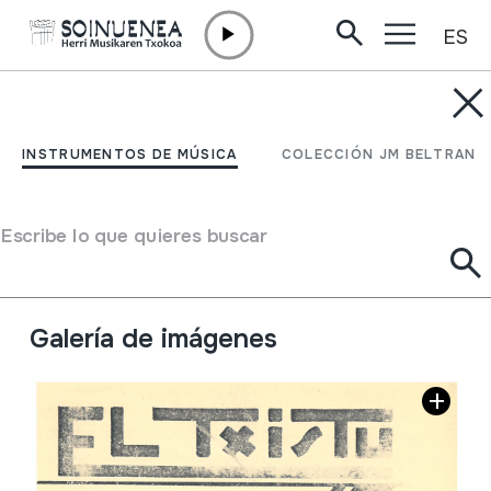
ES
Ir directamente al contenido
JM BARRENETXEA
El txistu. Lo que es y
INSTRUMENTOS DE MÚSICA
COLECCIÓN JM BELTRAN
como se toca.
Escribe lo que quieres buscar
Tipo de colección
Liburuak
Origen
EUROPA
->
EUSKAL HERRIA
Situación:
15
Galería de imágenes