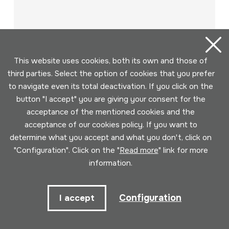
This website uses cookies, both its own and those of
third parties. Select the option of cookies that you prefer
to navigate even its total deactivation. If you click on the
Volksliederabend des Deutschen
button "I accept" you are giving your consent for the
Theaters
acceptance of the mentioned cookies and the
Author
acceptance of our cookies policy. If you want to
Elsa Grube-Deister; Jutta Wachowiak; Reimar J. Baur;
determine what you accept and what you don't, click on
Dieter Franke; Rolf Ludwig; Günter Sonnenberg; Uwe
"Configuration". Click on the "
Read more
" link for more
Hilprecht
information.
Collection type
Sound library
Location:
II / 10
Configuration
I accept
Page 1 of 4 (76 elements)