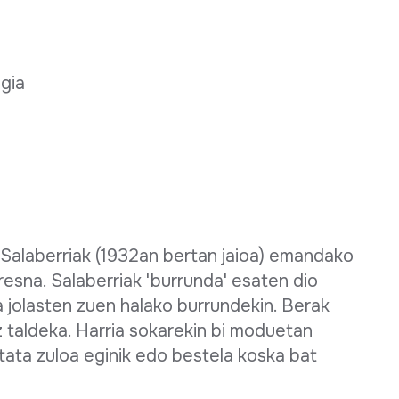
egia
Salaberriak (1932an bertan jaioa) emandako
resna. Salaberriak 'burrunda' esaten dio
la jolasten zuen halako burrundekin. Berak
 taldeka. Harria sokarekin bi moduetan
ata zuloa eginik edo bestela koska bat