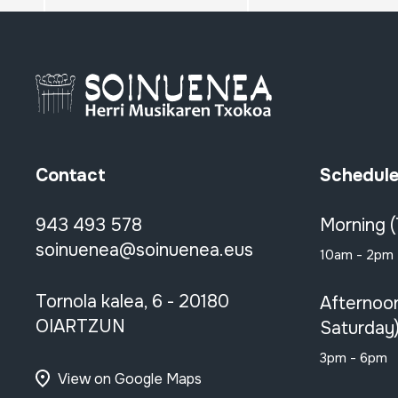
Contact
Schedul
943 493 578
Morning 
soinuenea@soinuenea.eus
10am - 2pm
Tornola kalea, 6 - 20180
Afternoo
OIARTZUN
Saturday
3pm - 6pm
View on Google Maps