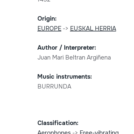
Origin:
EUROPE
->
EUSKAL HERRIA
Author / Interpreter:
Juan Mari Beltran Argiñena
Music instruments:
BURRUNDA
Classification:
Aerophones
->
Free-vibrating