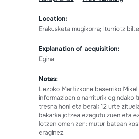
Location:
Erakusketa mugikorra; Iturriotz bilt
Explanation of acquisition:
Egina
Notes:
Lezoko Martizkone baserriko Mikel 
informazioan oinarriturik egindako t
tresna honi eta berak 12 urte zitue
bakarka jotzea ezagutu zuen eta ez
lotzen omen zen: mutur batean kost
eraginez.