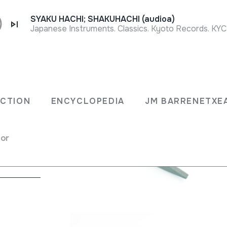
SYAKU HACHI; SHAKUHACHI (audioa)
Japanese Instruments. Classics. Kyoto Records. KYC
ECTION
ENCYCLOPEDIA
JM BARRENETXE
ng
for