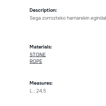
Description:
Sega zorrozteko harriarekin eginda
Materials:
STONE
ROPE
Measures:
L.: 24,5