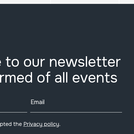
 to our newsletter
ormed of all events
Email
epted the
Privacy policy
.