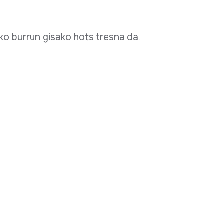
ko burrun gisako hots tresna da.