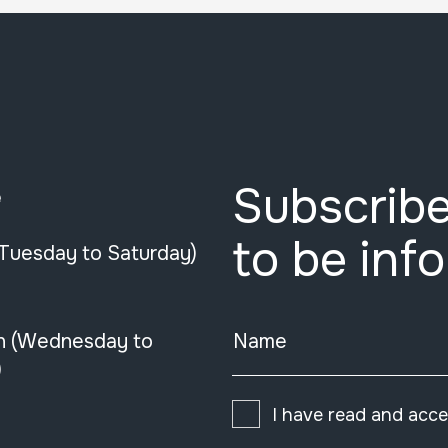
Subscribe
e
to be inf
(Tuesday to Saturday)
n (Wednesday to
Name
)
I have read and acc