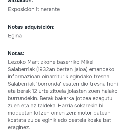
Situación:
Exposición itinerante
Notas adquisición:
Egina
Notas:
Lezoko Martizkone baserriko Mikel
Salaberriak (1932an bertan jaioa) emandako
informazioan oinarriturik egindako tresna.
Salaberriak 'burrunda' esaten dio tresna honi
eta berak 12 urte zituela jolasten zuen halako
burrundekin. Berak bakarka jotzea ezagutu
zuen eta ez taldeka. Harria sokarekin bi
moduetan lotzen omen zen: mutur batean
kostata zuloa eginik edo bestela koska bat
eraginez.