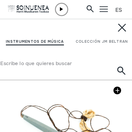
ES
Ir directamente al contenido
INSTRUMENTOS DE MÚSICA
BURRUNDA
INSTRUMENTOS DE MÚSICA
COLECCIÓN JM BELTRAN
Autor
Juan Mari Beltran Argiñena
Tipo de Instrumento de música
Aerófonos
->
Libre
Escribe lo que quieres buscar
Galería de imágenes