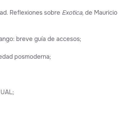
dad. Reflexiones sobre
Exotica
, de Mauricio
tango: breve guía de accesos;
a edad posmoderna;
UAL;