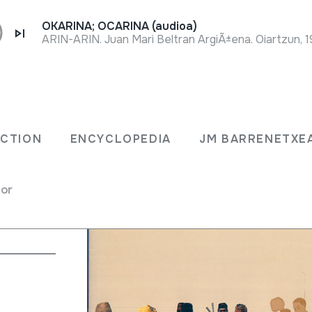
OKARINA; OCARINA (audioa)
ARIN-ARIN. Juan Mari Beltran ArgiÃ±ena. Oiartzun, 1
ogía.
ECTION
ENCYCLOPEDIA
JM BARRENETXE
ango;
for