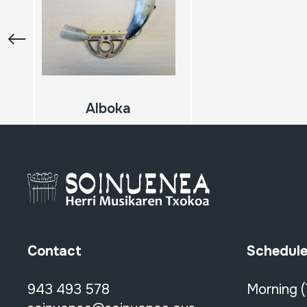
Alboka
Contact
Schedul
943 493 578
Morning 