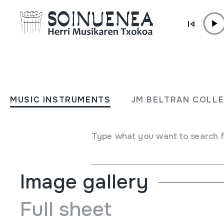
Skip to content
MUSIC INSTRUMENTS
Invitación a la etnomusicol
MUSIC INSTRUMENTS
JM BELTRAN COLL
Quince fragmentos y un t
Type what you want to search 
Author
Ramón Pelinski;
Image gallery
Full sheet