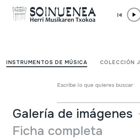
Ir directamente al contenido
INSTRUMENTOS DE MÚSICA
Invitación a la etnomusicol
INSTRUMENTOS DE MÚSICA
COLECCIÓN 
Quince fragmentos y un t
Escribe lo que quieres buscar
Autor
Ramón Pelinski;
Galería de imágenes
Ficha completa