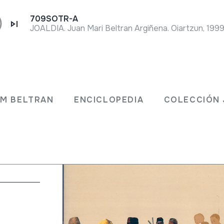
709SOTR-A
JOALDIA. Juan Mari Beltran Argiñena. Oiartzun, 1999
ogía.
JM BELTRAN
ENCICLOPEDIA
COLECCIÓN 
ango;