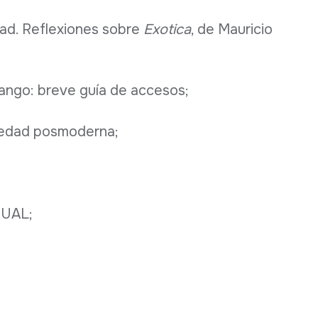
dad. Reflexiones sobre
Exotica
, de Mauricio
tango: breve guía de accesos;
a edad posmoderna;
UAL;