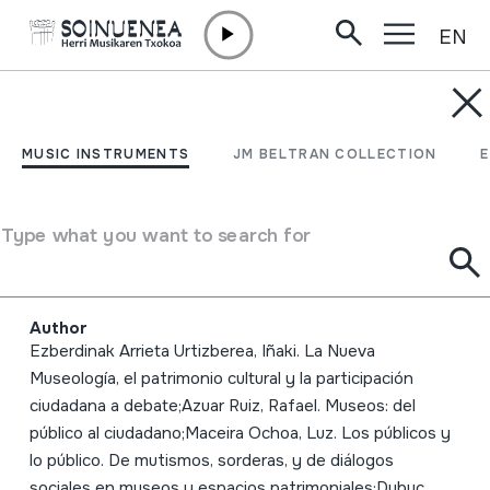
EN
Skip to content
MUSIC INSTRUMENTS
Participación ciudadana,
MUSIC INSTRUMENTS
JM BELTRAN COLLECTION
patrimonio cultural y
museos; Entre la teoría y
Type what you want to search for
la praxis
Author
Ezberdinak Arrieta Urtizberea, Iñaki. La Nueva
Museología, el patrimonio cultural y la participación
ciudadana a debate;Azuar Ruiz, Rafael. Museos: del
público al ciudadano;Maceira Ochoa, Luz. Los públicos y
lo público. De mutismos, sorderas, y de diálogos
sociales en museos y espacios patrimoniales;Dubuc,