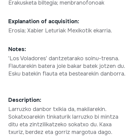
Erakusketa biltegia; menbranofonoak
Explanation of acquisition:
Erosia; Xabier Leturiak Mexikotik ekarria.
Notes:
'Los Voladores' dantzetarako soinu-tresna.
Flautarekin batera jole bakar batek jotzen du.
Esku batekin flauta eta bestearekin danborra.
Description:
Larruzko danbor txikia da, makilarekin.
Sokatxoarekin tinkaturik larruzko bi mintza
ditu eta zintzilikatzeko sokatxo du. Kaxa
txuriz, berdez eta gorriz margotua dago.