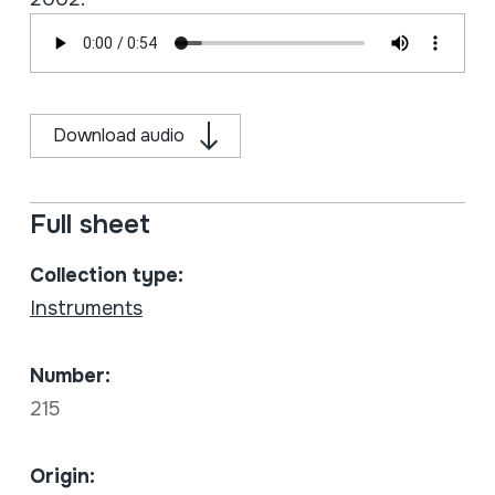
Download audio
Full sheet
Collection type:
Instruments
Number:
215
Origin: