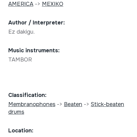
AMERICA
->
MEXIKO
Author / Interpreter:
Ez dakigu.
Music instruments:
TAMBOR
Classification:
Membranophones
->
Beaten
->
Stick-beaten
drums
Location: