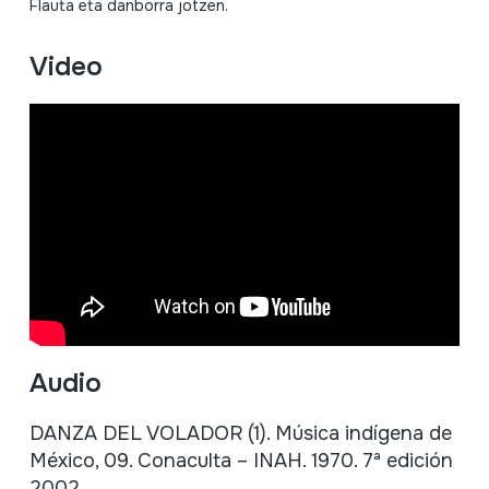
Flauta eta danborra jotzen.
Video
Audio
DANZA DEL VOLADOR (1). Música indígena de
México, 09. Conaculta – INAH. 1970. 7ª edición
2002.