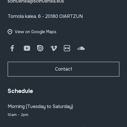
soinuenea@soinuenea.eus
Tornola kalea, 6 - 20180 OIARTZUN
View on Google Maps
Facebook
Youtube
Issuu
Vimeo
Flickr
SoundCloud
Contact
Schedule
Morning (Tuesday to Saturday)
10am - 2pm