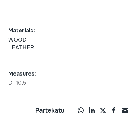
Materials:
WOOD
LEATHER
Measures:
D.: 10,5
Partekatu