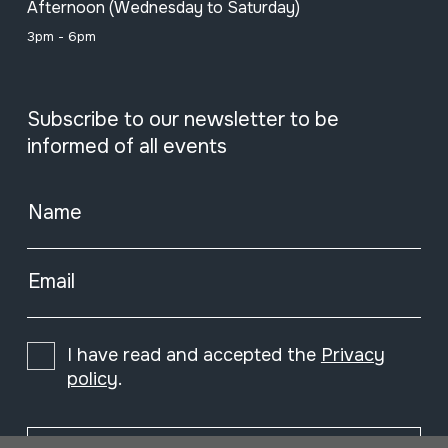
Afternoon (Wednesday to Saturday)
3pm - 6pm
Subscribe to our newsletter to be
informed of all events
Name
Email
I have read and accepted the
Privacy
policy
.