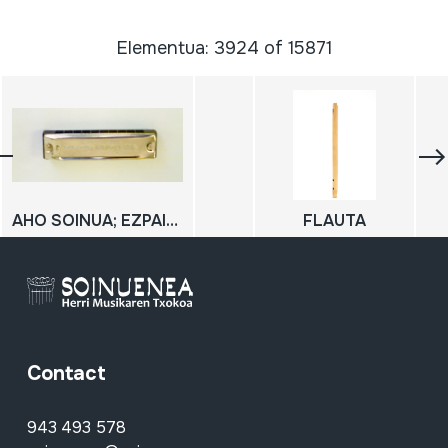
Elementua: 3924 of 15871
AHO SOINUA; EZPAINETAKO SOINUA; XOTIXE; ARMONICA
FLAUTA
Contact
943 493 578