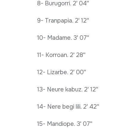
8- Burugorri. 2' 04''
9- Tranpapia. 2' 12''
10- Madame. 3' 07''
11- Korroan. 2' 28''
12- Lizarbe. 2' 00''
13- Neure kabuz. 2' 12''
14- Nere begi lili. 2' 42''
15- Mandiope. 3' 07''