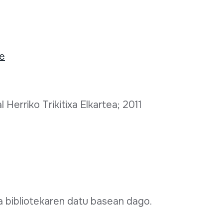
ee
l Herriko Trikitixa Elkartea; 2011
txa bibliotekaren datu basean dago.