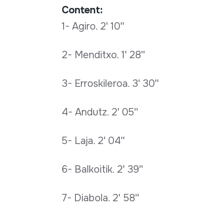
Content:
1- Agiro. 2' 10''
2- Menditxo. 1' 28''
3- Erroskileroa. 3' 30''
4- Andutz. 2' 05''
5- Laja. 2' 04''
6- Balkoitik. 2' 39''
7- Diabola. 2' 58''