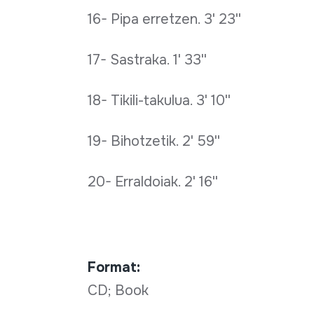
16- Pipa erretzen. 3' 23''
17- Sastraka. 1' 33''
18- Tikili-takulua. 3' 10''
19- Bihotzetik. 2' 59''
20- Erraldoiak. 2' 16''
Format:
CD; Book