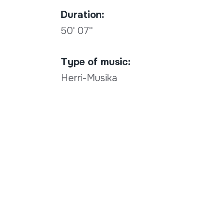
Duration:
50' 07''
Type of music:
Herri-Musika