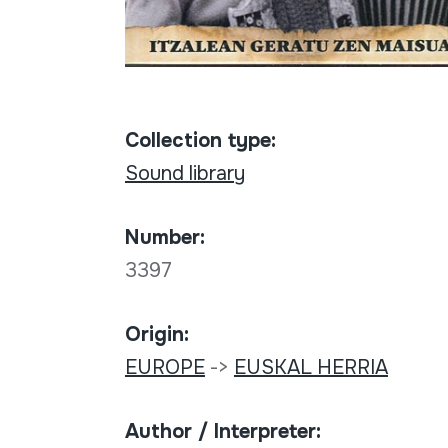
Collection type:
Sound library
Number:
3397
Origin:
EUROPE
->
EUSKAL HERRIA
Author / Interpreter: