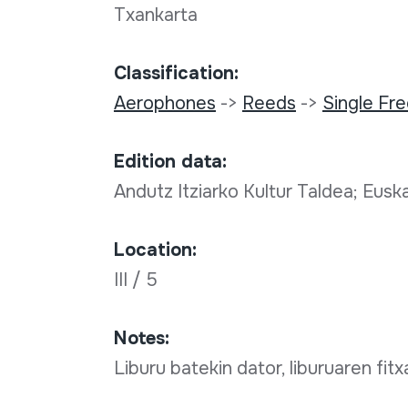
Txankarta
Classification:
Aerophones
->
Reeds
->
Single Fr
Edition data:
Andutz Itziarko Kultur Taldea; Euska
Location:
III / 5
Notes:
Liburu batekin dator, liburuaren fi