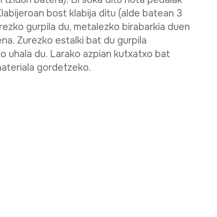
abijeroan bost klabija ditu (alde batean 3
rezko gurpila du, metalezko birabarkia duen
na. Zurezko estalki bat du gurpila
ko uhala du. Larako azpian kutxatxo bat
materiala gordetzeko.