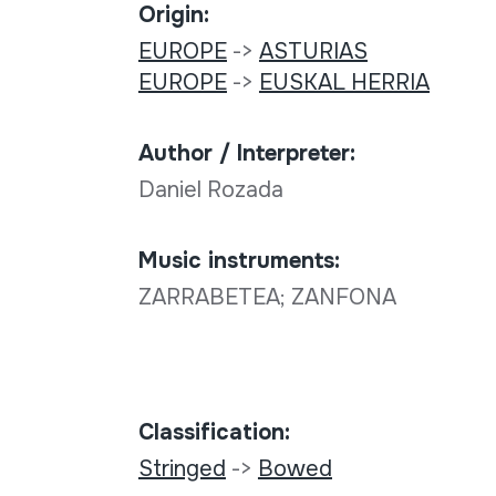
Origin:
EUROPE
->
ASTURIAS
EUROPE
->
EUSKAL HERRIA
Author / Interpreter:
Daniel Rozada
Music instruments:
ZARRABETEA; ZANFONA
Classification:
Stringed
->
Bowed