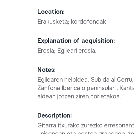
Location:
Erakusketa; kordofonoak
Explanation of acquisition:
Erosia; Egileari erosia.
Notes:
Egilearen helbidea: Subida al Cerru,
Zanfona Iberica o peninsular". Kan
aldean jotzen ziren horietakoa.
Description:
Gitarra itxurako zurezko erresonant
unisonoan eta bestea grabeago, zor