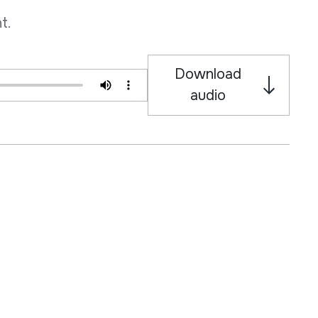
t.
Download
audio