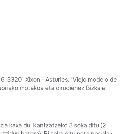
 6. 33201 Xixon - Asturies. "Viejo modelo de
tabriako motakoa eta dirudienez Bizkaia
zia kaxa du. Kantzatzeko 3 soka ditu (2
tzidun batera). Bi soka ditu nota pedalak