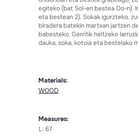
egiteko (bat Sol-en bestea Do-n). Kl
eta bestean 2). Sokak igurzteko, zu
biradera batekin martxan jartzen de
babesteko. Gerritik heltzeko larruz
dauka, soka, kotoia eta bestelako 
Materials:
WOOD
Measures:
L: 67