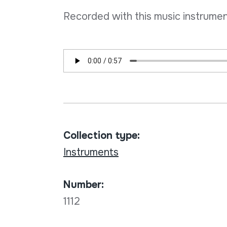
Recorded with this music instrumen
Collection type:
Instruments
Number:
1112