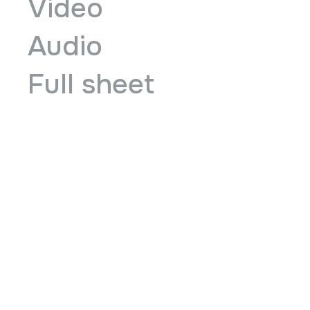
Video
Audio
Full sheet