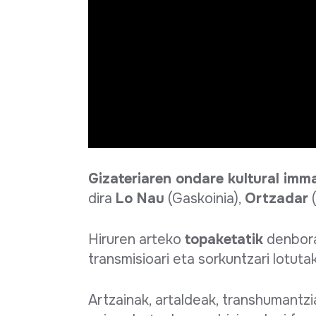
Gizateriaren ondare kultural imma
dira
Lo Nau
(Gaskoinia),
Ortzadar
(
Hiruren arteko
topaketatik
denbora
transmisioari eta sorkuntzari lotuta
Artzainak, artaldeak, transhumantz