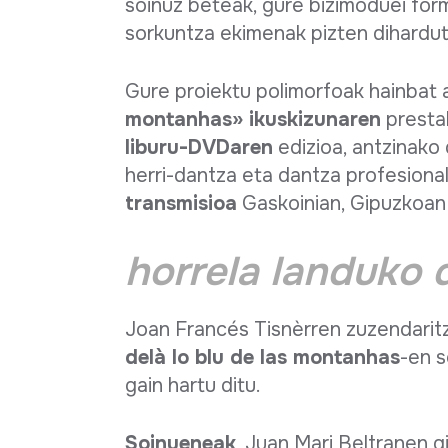
soinuz beteak, gure bizimoduei for
sorkuntza ekimenak pizten dihardut
Gure proiektu polimorfoak hainbat 
montanhas» ikuskizunaren
prestak
liburu-DVDaren
edizioa, antzinako
herri-dantza eta dantza profesiona
transmisioa
Gaskoinian, Gipuzkoan
horrela landuko 
Joan Francés Tisnèrren zuzendarit
delà lo blu de las montanhas
-en s
gain hartu ditu.
Soinueneak
, Juan Mari Beltranen 