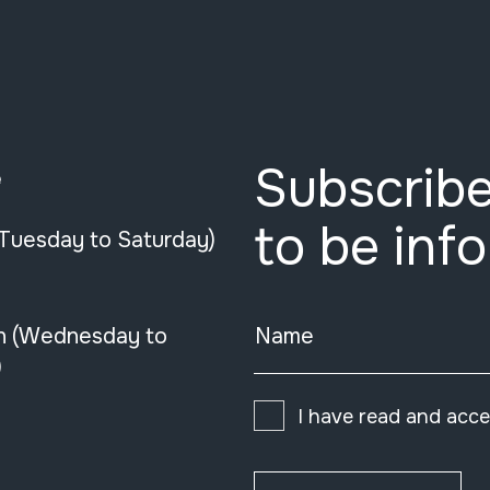
Subscribe
e
to be inf
(Tuesday to Saturday)
n (Wednesday to
Name
)
I have read and acc