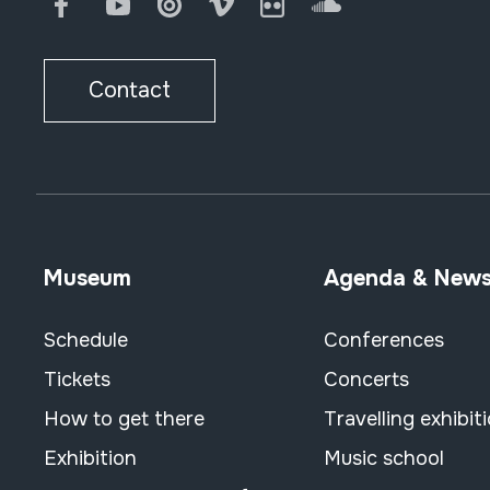
Facebook
Youtube
Issuu
Vimeo
Flickr
SoundCloud
Contact
Museum
Agenda & New
Schedule
Conferences
Tickets
Concerts
How to get there
Travelling exhibit
Exhibition
Music school