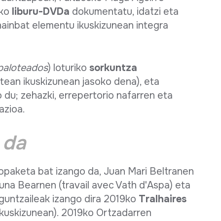
ako
liburu-DVDa
dokumentatu, idatzi eta
ainbat elementu ikuskizunean integra
paloteados
) loturiko
sorkuntza
tean ikuskizunean jasoko dena), eta
 du; zehazki, errepertorio nafarren eta
azioa.
 da
topaketa bat izango da, Juan Mari Beltranen
una Bearnen (travail avec Vath d'Aspa) eta
guntzaileak izango dira 2019ko
Tralhaires
kuskizunean). 2019ko Ortzadarren