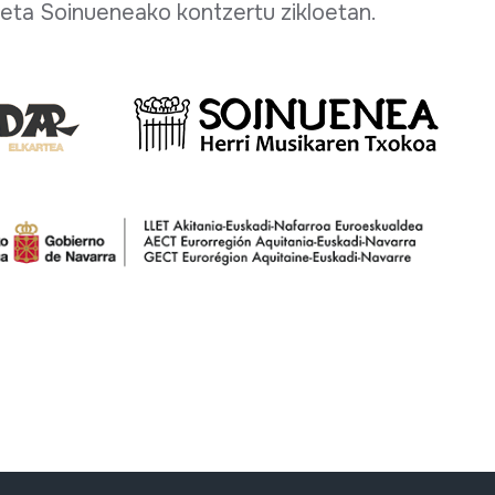
eta Soinueneako kontzertu zikloetan.