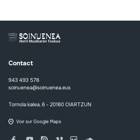
Fiche complète
Contact
943 493 578
soinuenea@soinuenea.eus
Tornola kalea, 6 - 20180 OIARTZUN
Voir sur Google Maps
Facebook
Youtube
Issuu
Vimeo
Flickr
SoundCloud