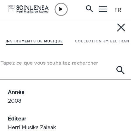
FR
Aller directement au contenu
BOUTIQUE /
DVD
21. Txalaparta Festa -
INSTRUMENTS DE MUSIQUE
COLLECTION JM BELTRAN
DVD
Tapez ce que vous souhaitez rechercher
Auteur / Interpréte
Emaile ezberdinak
Année
2008
Éditeur
Herri Musika Zaleak