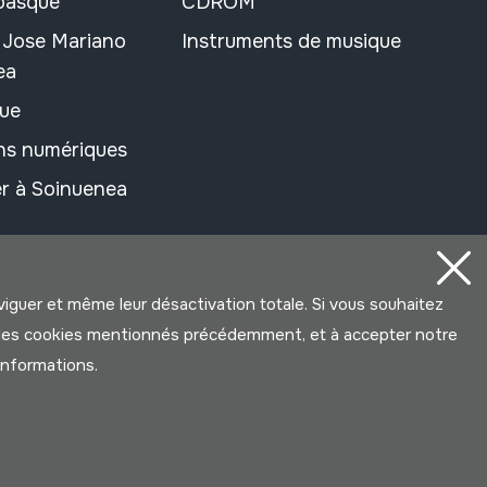
 basque
CDROM
n Jose Mariano
Instruments de musique
ea
ue
ons numériques
r à Soinuenea
aviguer et même leur désactivation totale. Si vous souhaitez
ter les cookies mentionnés précédemment, et à accepter notre
’informations.
Développé par Lotura