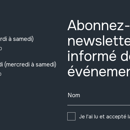
Abonnez-
newslette
rdi à samedi)
0
informé d
i (mercredi à samedi)
événeme
0
Nom
Je l'ai lu et accepté 