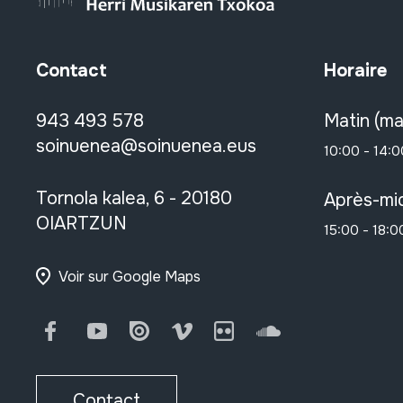
Contact
Horaire
943 493 578
Matin (ma
soinuenea@soinuenea.eus
10:00 - 14:0
Tornola kalea, 6 - 20180
Après-mid
OIARTZUN
15:00 - 18:0
Voir sur Google Maps
Facebook
Youtube
Issuu
Vimeo
Flickr
SoundCloud
Contact