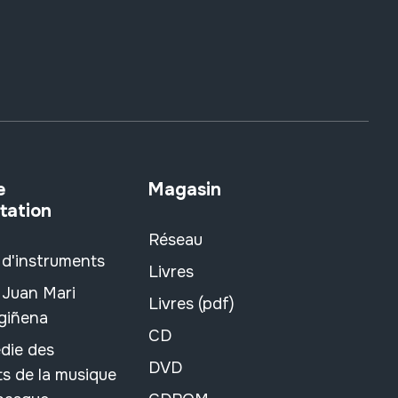
e
Magasin
tation
Réseau
 d'instruments
Livres
 Juan Mari
Livres (pdf)
rgiñena
CD
die des
DVD
s de la musique