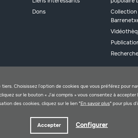
Liens intéressants
populaire
Dons
Collectio
Barrenetx
Vidéothèq
Publicati
Recherche
e tiers. Choisissez l’option de cookies que vous préférez pour n
us cliquez sur le bouton « J’ai compris » vous consentez à accep
isation des cookies, cliquez sur le lien "
En savoir plus
" pour plus d
litique
Configurer
Accepter