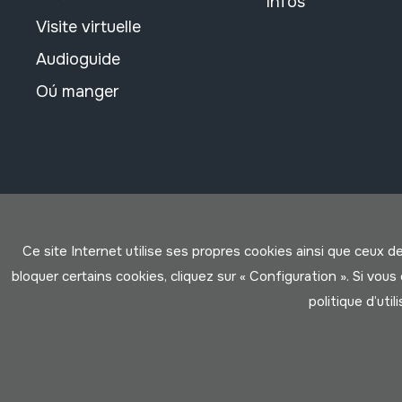
Infos
Visite virtuelle
Audioguide
Oú manger
Ce site Internet utilise ses propres cookies ainsi que ceux d
bloquer certains cookies, cliquez sur « Configuration ». Si vo
politique d’util
Conditions d'Utilisation
Politique de Privacité
Cookies po