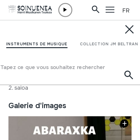
FR
Aller directement au contenu
ACTUALITÉ /
AUTRES
Abaraxka kantuz!
INSTRUMENTS DE MUSIQUE
COLLECTION JM BELTRAN
07 Novembre 2019 - 07 Novembre 2019
Tapez ce que vous souhaitez rechercher
Abaraxka Ludoteka, 17:30etan
Fiche complète
2. saioa
Galerie d'images