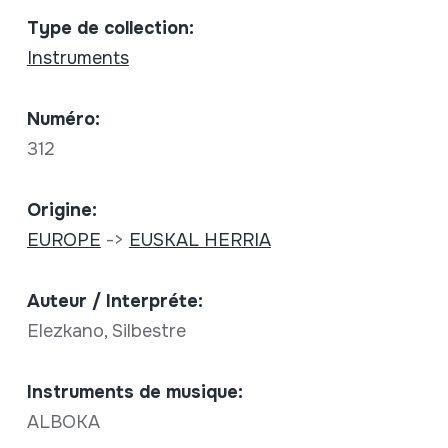
Type de collection:
Instruments
Numéro:
312
Origine:
EUROPE
->
EUSKAL HERRIA
Auteur / Interpréte:
Elezkano, Silbestre
Instruments de musique:
ALBOKA