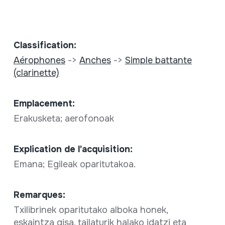
Classification:
Aérophones
->
Anches
->
Simple battante
(clarinette)
Emplacement:
Erakusketa; aerofonoak
Explication de l'acquisition:
Emana; Egileak oparitutakoa.
Remarques:
Txilibrinek oparitutako alboka honek,
eskaintza gisa, tailaturik halako idatzi eta