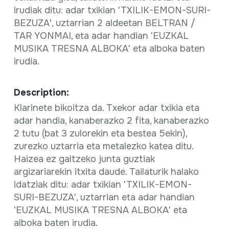
irudiak ditu: adar txikian 'TXILIK-EMON-SURI-
BEZUZA', uztarrian 2 aldeetan BELTRAN /
TAR YONMAI, eta adar handian 'EUZKAL
MUSIKA TRESNA ALBOKA' eta alboka baten
irudia.
Description:
Klarinete bikoitza da. Txekor adar txikia eta
adar handia, kanaberazko 2 fita, kanaberazko
2 tutu (bat 3 zulorekin eta bestea 5ekin),
zurezko uztarria eta metalezko katea ditu.
Haizea ez galtzeko junta guztiak
argizariarekin itxita daude. Tailaturik halako
idatziak ditu: adar txikian 'TXILIK-EMON-
SURI-BEZUZA', uztarrian eta adar handian
'EUZKAL MUSIKA TRESNA ALBOKA' eta
alboka baten irudia.