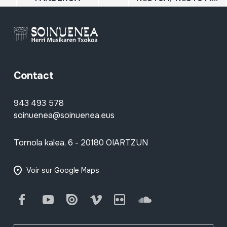
Contact
943 493 578
soinuenea@soinuenea.eus
Tornola kalea, 6 - 20180 OIARTZUN
Voir sur Google Maps
Facebook
Youtube
Issuu
Vimeo
Flickr
SoundCloud