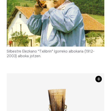
Silbestre Elezkano "Txilibrin" Igorreko albokaria (1912-
2003) alboka jotzen.