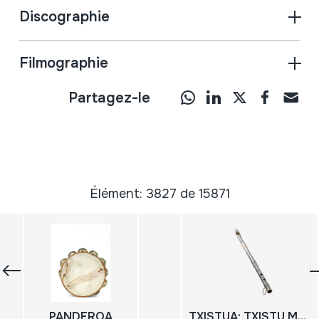
Discographie
Filmographie
Partagez-le
Élément: 3827 de 15871
PANDEROA
TXISTUA; TXISTU METALIKOA