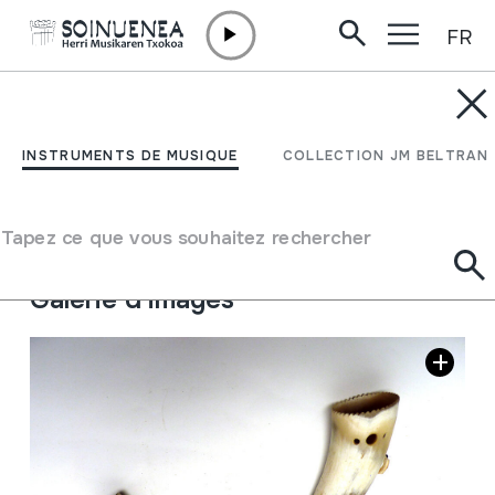
FR
Aller directement au contenu
INSTRUMENTS DE MUSIQUE
Alboka
INSTRUMENTS DE MUSIQUE
COLLECTION JM BELTRAN
Auteur
Bilbao, Leon
Type d'instrument de musique
Tapez ce que vous souhaitez rechercher
Aérophones
->
Anches
->
Simple battante (clarinette)
Galerie d'images