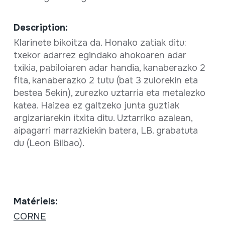
Description:
Klarinete bikoitza da. Honako zatiak ditu:
txekor adarrez egindako ahokoaren adar
txikia, pabiloiaren adar handia, kanaberazko 2
fita, kanaberazko 2 tutu (bat 3 zulorekin eta
bestea 5ekin), zurezko uztarria eta metalezko
katea. Haizea ez galtzeko junta guztiak
argizariarekin itxita ditu. Uztarriko azalean,
aipagarri marrazkiekin batera, LB. grabatuta
du (Leon Bilbao).
Matériels:
CORNE