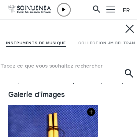
FR
Aller directement au contenu
INSTRUMENTS DE MUSIQUE
ARGHUL; ARGUL;
INSTRUMENTS DE MUSIQUE
COLLECTION JM BELTRAN
ZAMMARA
Tapez ce que vous souhaitez rechercher
Auteur
Ez dakigu.
Type d'instrument de musique
Aérophones
->
Anches
->
Simple battante (clarinette)
Galerie d'images