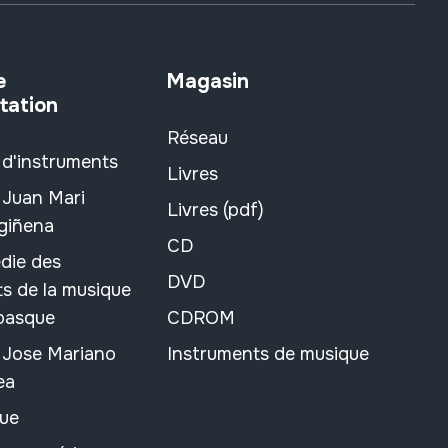
e
Magasin
tation
Réseau
 d'instruments
Livres
 Juan Mari
Livres (pdf)
rgiñena
CD
die des
DVD
s de la musique
 basque
CDROM
n Jose Mariano
Instruments de musique
ea
ue