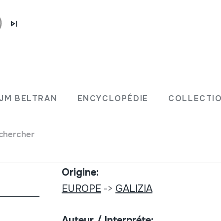
Type de collection:
Archives d'images
JM BELTRAN
ENCYCLOPÉDIE
COLLECTIO
Numéro:
ión de Ourense
chercher
257
Origine:
EUROPE
->
GALIZIA
Auteur / Interpréte: