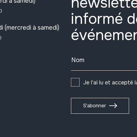
newslette
rdi à samedi)
0
informé d
i (mercredi à samedi)
événeme
0
Nom
Je l'ai lu et accepté 
S'abonner