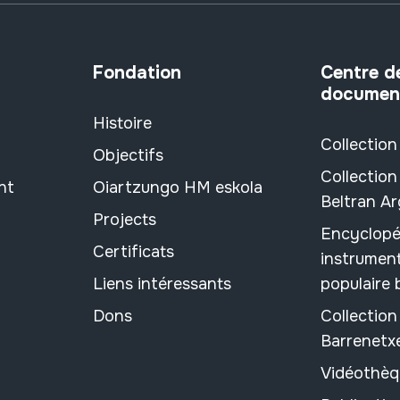
Fondation
Centre d
documen
Histoire
Collection
Objectifs
Collection
nt
Oiartzungo HM eskola
Beltran A
Projects
Encyclopé
Certificats
instrument
Liens intéressants
populaire
Dons
Collectio
Barrenetx
Vidéothèq