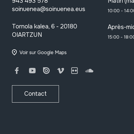
943 493 578
Matin (ma
soinuenea@soinuenea.eus
10:00 - 14:0
Tornola kalea, 6 - 20180
Après-mid
OIARTZUN
15:00 - 18:0
Voir sur Google Maps
Facebook
Youtube
Issuu
Vimeo
Flickr
SoundCloud
Contact