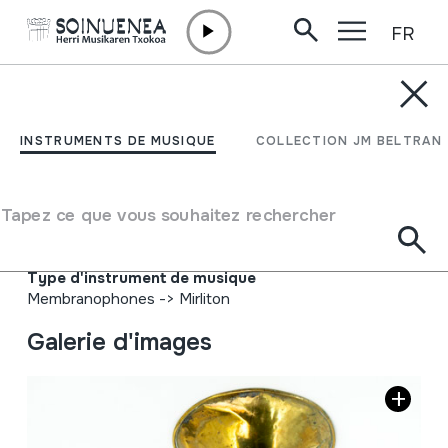
FR
Aller directement au contenu
INSTRUMENTS DE MUSIQUE
BONBARDINO - TURUTA
INSTRUMENTS DE MUSIQUE
COLLECTION JM BELTRAN
Auteur
'Exposition Universelle de Paris 1990'; Hors Concours;
Tapez ce que vous souhaitez rechercher
Membre du Jury; COUESNON $ Cie. 94 Rue
d'Angouleme; Paris; Rafael Carrillo; Ronda.
Type d'instrument de musique
Membranophones
->
Mirliton
Galerie d'images