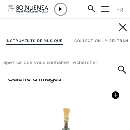
FR
Aller directement au contenu
INSTRUMENTS DE MUSIQUE
DULTZAINA; DULZAINA
INSTRUMENTS DE MUSIQUE
COLLECTION JM BELTRAN
Auteur
Sudupe Ibarbia, Jose
Type d'instrument de musique
Tapez ce que vous souhaitez rechercher
Aérophones
->
Anches
->
Double (hautbois)
Galerie d'images