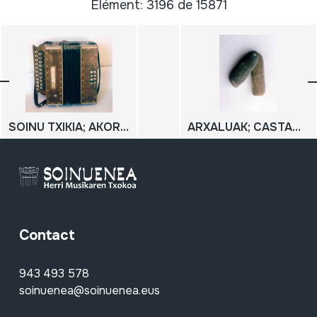
Élément: 3196 de 15871
SOINU TXIKIA; AKORDEOI DIATONIKOA; TRIKITIXA
ARXALUAK; CASTAÑUELAS DE PIEDRA; HARRIZKO KASTAÑUELAK
Contact
943 493 578
soinuenea@soinuenea.eus