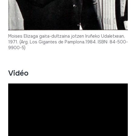
Moises Elizaga gaita-dultzaina jotzen Iruñeko Udaletxean,
1971. (Arg. Los Gigantes de Pamplona.1984. ISBN: 84-500-
9900-5)
Vidéo