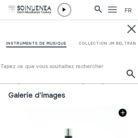
FR
Aller directement au contenu
INSTRUMENTS DE MUSIQUE
DULTZAINA; DULZAINA;
INSTRUMENTS DE MUSIQUE
COLLECTION JM BELTRAN
GAITA
Tapez ce que vous souhaitez rechercher
Auteur
Gancedo, Jose Mari
Type d'instrument de musique
Aérophones
->
Anches
->
Double (hautbois)
Galerie d'images