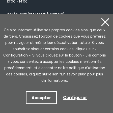
10:00 - 14:00
Après-midi (mercredi à samedi)
15:00 - 18:00
Ce site Internet utilise ses propres cookies ainsi que ceux
de tiers. Choisissez l’option de cookies que vous préférez
Abonnez-vous à notre newsletter pour
pour naviguer et même leur désactivation totale. Si vous
être informé de toutes les événements
souhaitez bloquer certains cookies, cliquez sur «
Configuration ». Si vous cliquez sur le bouton « J’ai compris
» vous consentez à accepter les cookies mentionnés
Nom
précédemment, et à accepter notre politique d’utilisation
des cookies, cliquez sur le lien "
En savoir plus
" pour plus
d’informations.
Email
Configurer
Accepter
Je l'ai lu et accepté la
Politique de
Privacité