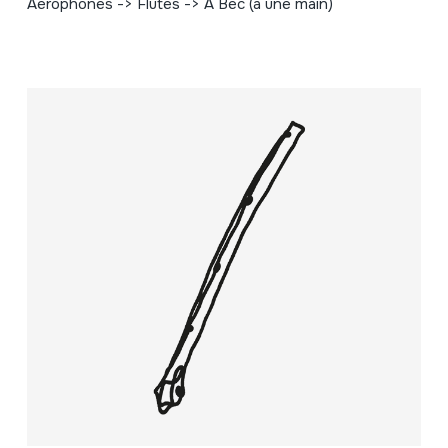
Aérophones -> Flûtes -> Á Bec (á une main)