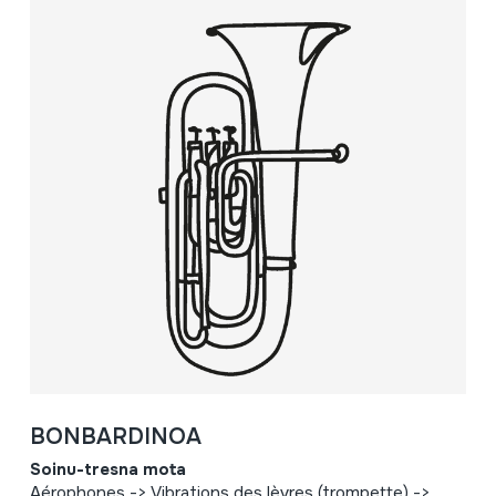
BONBARDINOA
Soinu-tresna mota
Aérophones -> Vibrations des lèvres (trompette) ->