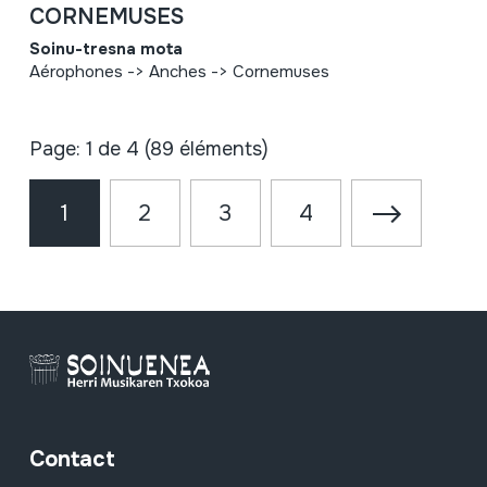
CORNEMUSES
Soinu-tresna mota
Aérophones -> Anches -> Cornemuses
Page: 1 de 4 (89 éléments)
1
2
3
4
Contact