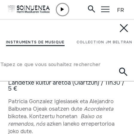
FR
Aller directement au contenu
ACTUALITÉ /
CONCERTS
Galiziako akordeoiarekin,
INSTRUMENTS DE MUSIQUE
COLLECTION JM BELTRAN
egun-pasa
Tapez ce que vous souhaitez rechercher
27 Décembre 2025 - 27 Décembre 2025
Landetxe kultur aretoa (Oiartzun) / 11h30 /
5 €
Fiche complète
Patricia Gonzalez Iglesiasek eta Alejandro
Balbuena Ojeak osatzen dute
Acordeireta
bikotea. Kontzertu honetan
Baixo os
remendos, nós
azken laneko errepertorioa
joko dute.