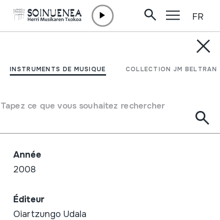
FR
Aller directement au contenu
BOUTIQUE /
LIVRES (PDF)
HERRI MUSIKAREN
INSTRUMENTS DE MUSIQUE
COLLECTION JM BELTRAN
TXOKOA OIARTZUNEN
Tapez ce que vous souhaitez rechercher
Auteur / Interpréte
Juan Mari Beltran Argiñena
Année
2008
Éditeur
Oiartzungo Udala