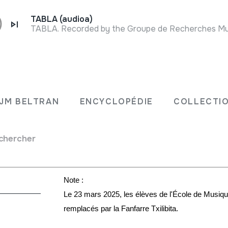
TABLA (audioa)
Fiche complète
L'association Leinua, implantée à Sa
Mouguerre, organise le cycle « Hiru
JM BELTRAN
ENCYCLOPÉDIE
COLLECTIO
Soinuenea. Plusieurs groupes musi
programmés pour ce cycle qui se d
cette initiative est de renforcer l
chercher
et d'Ipar Euskal Herria.
Note :
Le 23 mars 2025, les élèves de l'École de Musique
remplacés par la Fanfarre Txilibita.