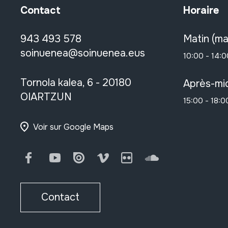
Contact
Horaire
943 493 578
Matin (ma
soinuenea@soinuenea.eus
10:00 - 14:0
Tornola kalea, 6 - 20180
Après-mid
OIARTZUN
15:00 - 18:0
Voir sur Google Maps
Facebook
Youtube
Issuu
Vimeo
Flickr
SoundCloud
Contact