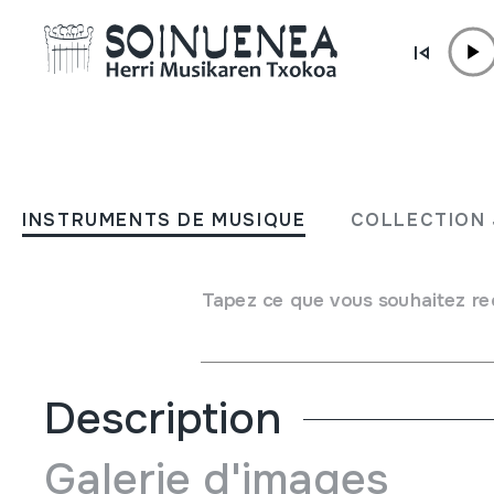
Aller directement au contenu
ACTUALITÉ /
AUTRES
Hiruak dantzan
INSTRUMENTS DE MUSIQUE
COLLECTION 
10 Novembre 2024 - 25 Mai 2025
Tapez ce que vous souhaitez re
Gratuit
Description
Galerie d'images