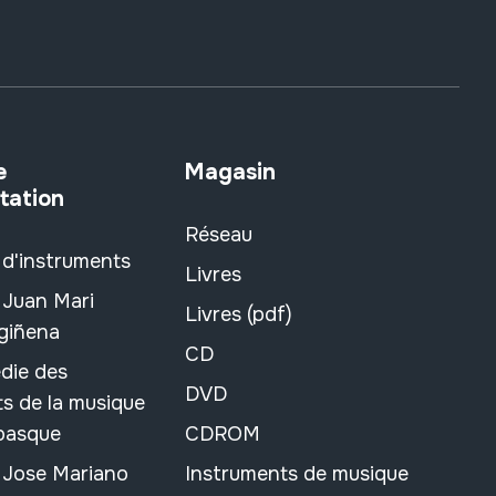
e
Magasin
tation
Réseau
 d'instruments
Livres
 Juan Mari
Livres (pdf)
rgiñena
CD
die des
DVD
s de la musique
 basque
CDROM
n Jose Mariano
Instruments de musique