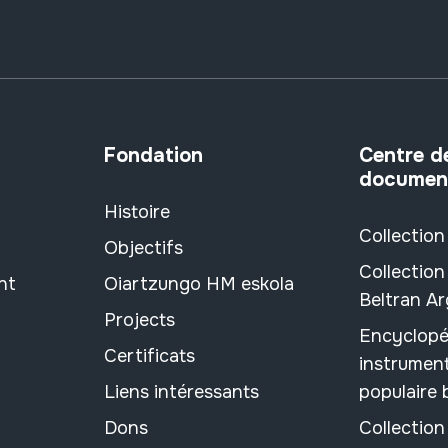
Fondation
Centre d
documen
Histoire
Collection
Objectifs
Collection
nt
Oiartzungo HM eskola
Beltran A
Projects
Encyclopé
Certificats
instrument
Liens intéressants
populaire
Dons
Collectio