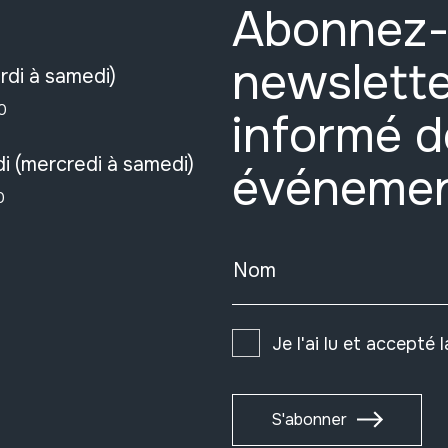
Abonnez-
newslette
rdi à samedi)
0
informé d
i (mercredi à samedi)
événeme
0
Nom
Je l'ai lu et accepté 
S'abonner