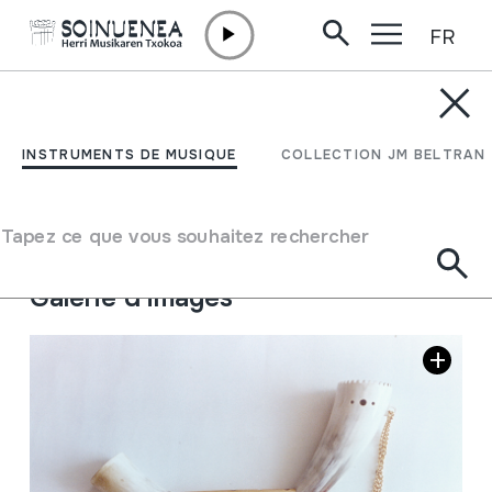
FR
Aller directement au contenu
INSTRUMENTS DE MUSIQUE
Alboka
INSTRUMENTS DE MUSIQUE
COLLECTION JM BELTRAN
Auteur
Lekue, Juan
Type d'instrument de musique
Tapez ce que vous souhaitez rechercher
Aérophones
->
Anches
->
Simple battante (clarinette)
Galerie d'images