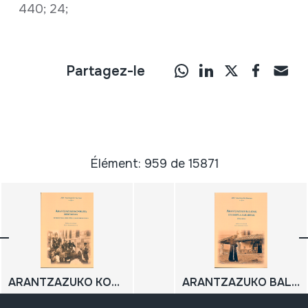
440; 24;
Partagez-le
Élément: 959 de 15871
ARANTZAZUKO KONDAIRA BERTSOTAN. Mendebeteko (1846-1956) hamar bertso sorta;
ARANTZAZUKO BALADAK ETA KOPLA ZAHARRAK (Osagarria)