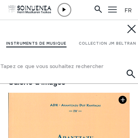
FR
Aller directement au contenu
INSTRUMENTS DE MUSIQUE
ARANTZAZU BERTSO
INSTRUMENTS DE MUSIQUE
COLLECTION JM BELTRAN
BERRITAN
Tapez ce que vous souhaitez rechercher
Auteur
Paulo Agirrebaltzategi
Galerie d'images