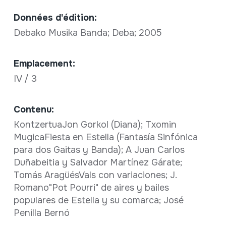
Données d'édition:
Debako Musika Banda; Deba; 2005
Emplacement:
IV / 3
Contenu:
KontzertuaJon Gorkol (Diana); Txomin
MugicaFiesta en Estella (Fantasía Sinfónica
para dos Gaitas y Banda); A Juan Carlos
Duñabeitia y Salvador Martínez Gárate;
Tomás AragüésVals con variaciones; J.
Romano"Pot Pourri" de aires y bailes
populares de Estella y su comarca; José
Penilla Bernó