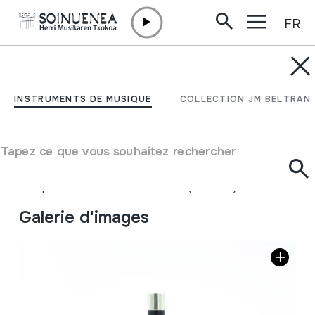
FR
Aller directement au contenu
INSTRUMENTS DE MUSIQUE
DULTZAINA; DULZAINA;
INSTRUMENTS DE MUSIQUE
COLLECTION JM BELTRAN
GAITA
Tapez ce que vous souhaitez rechercher
Auteur
Gancedo, Jose Mari
Type d'instrument de musique
Aérophones
->
Anches
->
Double (hautbois)
Galerie d'images