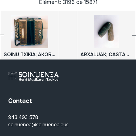
Élément: 3196 de 15871
SOINU TXIKIA; AKORDEOI DIATONIKOA; TRIKITIXA
ARXALUAK; CASTAÑUELAS DE PIEDRA; HARRIZKO KASTAÑUELAK
Contact
943 493 578
soinuenea@soinuenea.eus