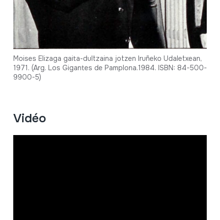
Moises Elizaga gaita-dultzaina jotzen Iruñeko Udaletxean,
1971. (Arg. Los Gigantes de Pamplona.1984. ISBN: 84-500-
9900-5)
Vidéo