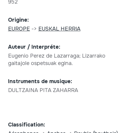
952
Origine:
EUROPE
->
EUSKAL HERRIA
Auteur / Interpréte:
Eugenio Perez de Lazarraga; Lizarrako
gaitajole ospetsuak egina.
Instruments de musique:
DULTZAINA PITA ZAHARRA
Classification: