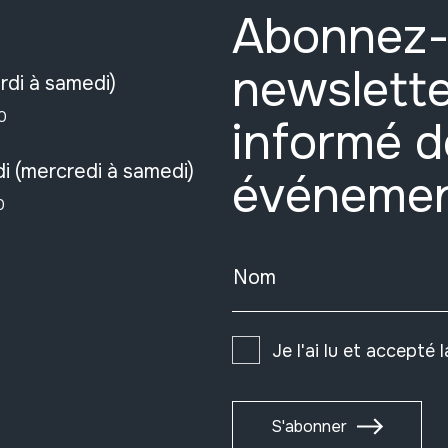
Abonnez-
newslette
rdi à samedi)
0
informé d
i (mercredi à samedi)
événeme
0
Nom
Je l'ai lu et accepté 
S'abonner