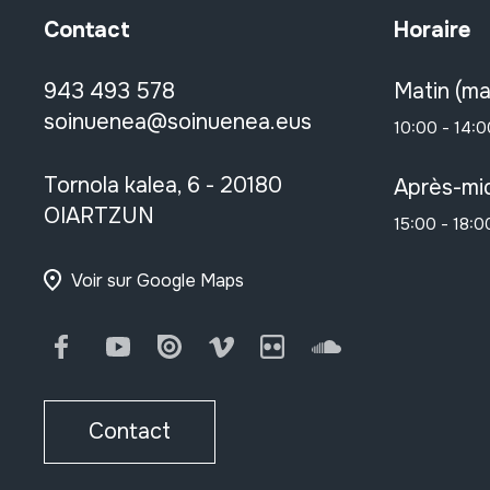
Contact
Horaire
943 493 578
Matin (ma
soinuenea@soinuenea.eus
10:00 - 14:0
Tornola kalea, 6 - 20180
Après-mid
OIARTZUN
15:00 - 18:0
Voir sur Google Maps
Facebook
Youtube
Issuu
Vimeo
Flickr
SoundCloud
Contact