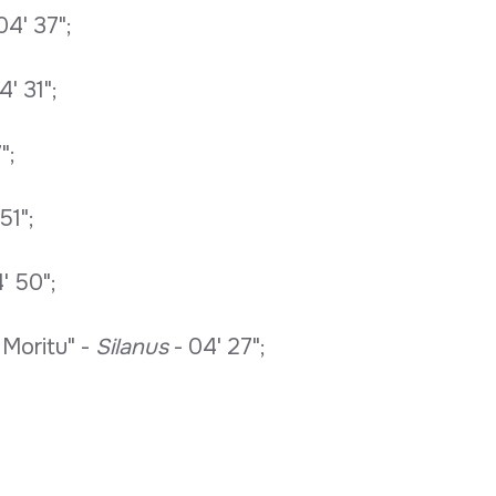
04' 37";
4' 31";
";
51";
' 50";
 Moritu" -
Silanus
- 04' 27";