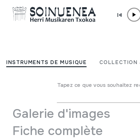
Aller directement au contenu
INSTRUMENTS DE MUSIQUE
Enciclopedia della musica 
INSTRUMENTS DE MUSIQUE
COLLECTION 
Canto a tenore 2
Tapez ce que vous souhaitez re
Auteur
Francesco Casu; Marco Lutzu;
Galerie d'images
Fiche complète