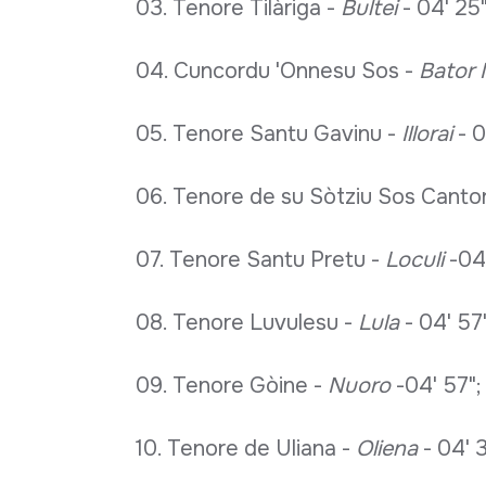
03. Tenore Tilàriga -
Bultei
- 04' 25"
04. Cuncordu 'Onnesu Sos -
Bator 
05. Tenore Santu Gavinu -
Illorai
- 0
06. Tenore de su Sòtziu Sos Canto
07. Tenore Santu Pretu -
Loculi
-04
08. Tenore Luvulesu -
Lula
- 04' 57
09. Tenore Gòine -
Nuoro
-04' 57";
10. Tenore de Uliana -
Oliena
- 04' 3