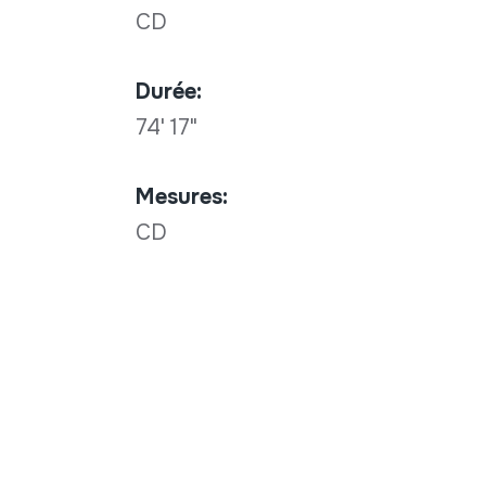
CD
Durée:
74' 17"
Mesures:
CD