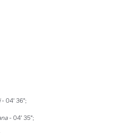
;
i
- 04' 36";
ana
- 04' 35";