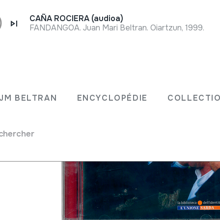
CAÑA ROCIERA (audioa)
FANDANGOA. Juan Mari Beltran. Oiartzun, 1999.
sarda.
JM BELTRAN
ENCYCLOPÉDIE
COLLECTIO
chercher