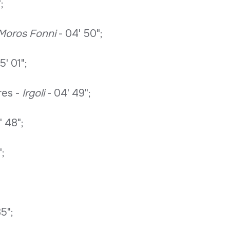
;
Moros Fonni
- 04' 50";
5' 01";
res -
Irgoli
- 04' 49";
' 48";
";
5";