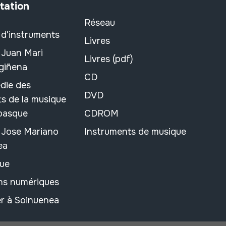
tation
Réseau
 d'instruments
Livres
 Juan Mari
Livres (pdf)
rgiñena
CD
die des
DVD
s de la musique
 basque
CDROM
n Jose Mariano
Instruments de musique
ea
ue
ons numériques
r à Soinuenea