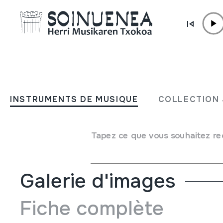
Aller directement au contenu
INSTRUMENTS DE MUSIQUE
Grande Polonaise; Chopin; 
INSTRUMENTS DE MUSIQUE
COLLECTION 
op.22 ; Chopin
Tapez ce que vous souhaitez re
Auteur
Chopin, Frédéric
Galerie d'images
Fiche complète