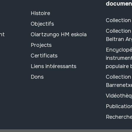
documen
Histoire
Collection
Objectifs
Collection
nt
Oiartzungo HM eskola
Beltran A
Projects
Encyclopé
Certificats
instrument
Liens intéressants
populaire
Dons
Collectio
Barrenetx
Vidéothèq
Publicati
Recherche