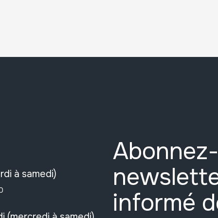
Abonnez-
newslette
rdi à samedi)
0
informé d
i (mercredi à samedi)