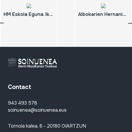
HM Eskola Eguna. Ikasleen Kontzertua. Oiartzun. 2007-06-02
Albokarien Hernaniko 14. Topaketa. Hernani. 2007-11-18 Herri Musikaren 6. Jardunaldiak. Oiartzun, 2007-11-17. 'Launeddas' eta Alboka joleen Jaialdia. Oiartzun, 2007-11-17.
Contact
943 493 578
soinuenea@soinuenea.eus
Tornola kalea, 6 - 20180 OIARTZUN