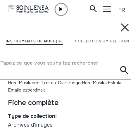
FR
Aller directement au contenu
INSTRUMENTS DE MUSIQUE
HM Eskola Eguna.
INSTRUMENTS DE MUSIQUE
COLLECTION JM BELTRAN
Ikasleen Kontzertua.
Oiartzun. 2009-06-07
Tapez ce que vous souhaitez rechercher
Auteur
Herri Musikaren Txokoa. Oiartzungo Herri Musika Eskola
Emaile ezberdinak
Fiche complète
Type de collection:
Archives d'images